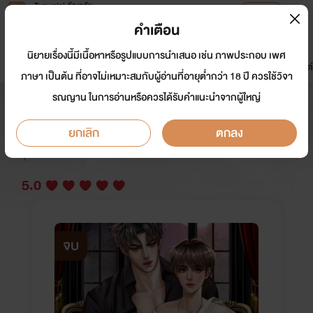
Tunwalai ธัญวลัย
เปิดแอป
เพื่อประสบการณ์ที่ดีกว่าบนมือถือ
คำเตือน
เข้าสู่ระบบ
นิยายเรื่องนี้มีเนื้อหาหรือรูปแบบการนำเสนอ เช่น ภาพประกอบ เพศ
มาใหม่
หน้าแรก
นิยาย
อีบุ๊ก
การ์ตูน
ดรีมแชท
ธัญลิสต์
ภาษา เป็นต้น ที่อาจไม่เหมาะสมกับผู้อ่านที่อายุต่ำกว่า 18 ปี ควรใช้วิจา
รณญาน ในการอ่านหรือควรได้รับคำแนะนำจากผู้ใหญ่
พันธะรักวิวาห์แวมไพร์
ยกเลิก
ตกลง
นักเขียน:
RJ.Ms
นักวาด: YES ที่ไม่ได้แปลว่า ใช่
Y
5.0
จบ