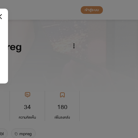
เข้าสู่ระบบ
Mpreg
34
180
ความคิดเห็น
เพิ่มลงคลัง
bl
mpreg