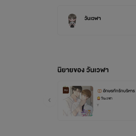
วันเวฬา
นิยายของ วันเวฬา
อักษรทักรักบริหาร
จบ
วันเวฬา
Y