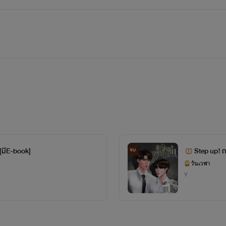
 [มีE-book]
Step up! ถ
จบ
วันเวฬา
Y