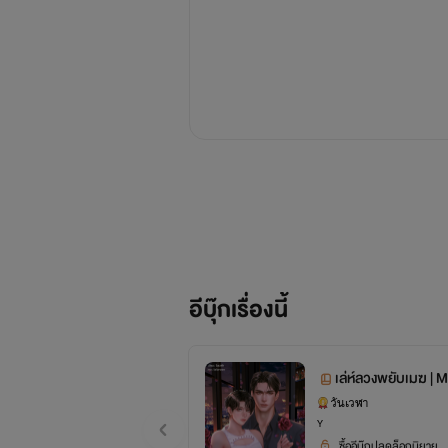
อีบุ๊กเรื่องนี้
เล่ห์ลวงพยับเมฆ | 
วันเวฬา
Y
ซื้ออีบุ๊กปลดล็อกนิยาย