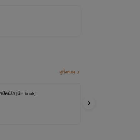
ดูทั้งหมด
าปัตย์รัก [มีE-book]
วิ
จบ
วันเ
Y