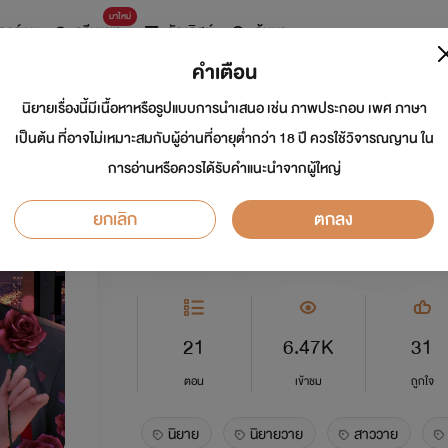
มาใหม่
การ์ตูน
ดรีมแชท
ธัญลิสต์
ค้นหา
คำเตือน
นิยายเรื่องนี้มีเนื้อหาหรือรูปแบบการนำเสนอ เช่น ภาพประกอบ เพศ ภาษา
เล่ห์ลวงพยับเมฆ | 
เป็นต้น ที่อาจไม่เหมาะสมกับผู้อ่านที่อายุต่ำกว่า 18 ปี ควรใช้วิจารณญาน ใน
การอ่านหรือควรได้รับคำแนะนำจากผู้ใหญ่
นักเขียน:
วันเวฬา
นักวาด: lalarose
ยกเลิก
ตกลง
Y
5.0
21
6.47K
31
ตอน
เข้าชม
ถูกใจ
นิยาย
นิยายวาย
สาววาย