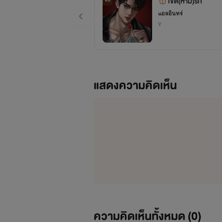
เขต(ห้าม)รัก
จบ
แอลอินทร์
Y
แสดงความคิดเห็น
ความคิดเห็นทั้งหมด (
0
)