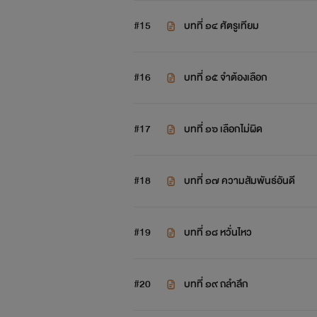
#15
บทที่ ๑๔ ศัตรูเทียม
#16
บทที่ ๑๕ จำต้องเลือก
#17
บทที่ ๑๖ เลือกไม่ผิด
#18
บทที่ ๑๗ ความสัมพันธ์อันดี
#19
บทที่ ๑๘ หวั่นไหว
#20
บทที่ ๑๙ ถลำลึก