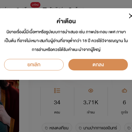
มาใหม่
การ์ตูน
ดรีมแชท
ธัญลิสต์
ค้นหา
คำเตือน
นิยายเรื่องนี้มีเนื้อหาหรือรูปแบบการนำเสนอ เช่น ภาพประกอบ เพศ ภาษา
หลงตงเทียน
เป็นต้น ที่อาจไม่เหมาะสมกับผู้อ่านที่อายุต่ำกว่า 18 ปี ควรใช้วิจารณญาน ใน
การอ่านหรือควรได้รับคำแนะนำจากผู้ใหญ่
นักเขียน:
แอลอินทร์
นักวาด: Taniz Pk
ยกเลิก
ตกลง
Y
5.0
34
3.71K
6
ตอน
เข้าชม
ถูกใจ
หลงตงเทียน
นามปากกาแอลอินทร์