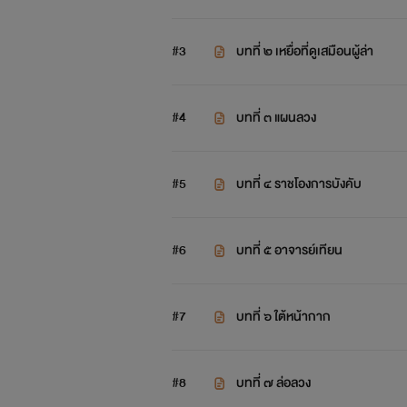
#3
บทที่ ๒ เหยื่อที่ดูเสมือนผู้ล่า
#4
บทที่ ๓ แผนลวง
#5
บทที่ ๔ ราชโองการบังคับ
#6
บทที่ ๕ อาจารย์เทียน
#7
บทที่ ๖ ใต้หน้ากาก
#8
บทที่ ๗ ล่อลวง