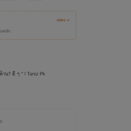
แสดง
่องหลัก
้าน? ฮึ ๆ ” l Taniz Pk
0