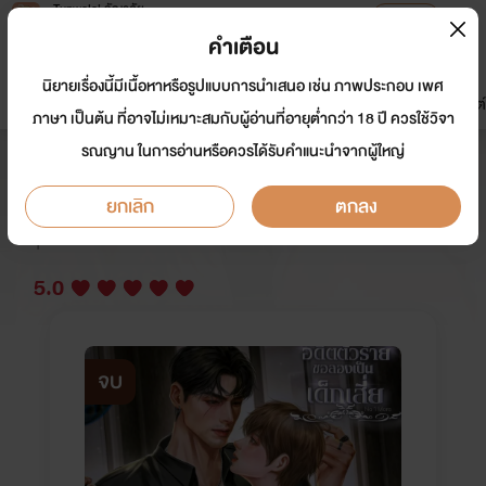
Tunwalai ธัญวลัย
เปิดแอป
เพื่อประสบการณ์ที่ดีกว่าบนมือถือ
คำเตือน
เข้าสู่ระบบ
นิยายเรื่องนี้มีเนื้อหาหรือรูปแบบการนำเสนอ เช่น ภาพประกอบ เพศ
มาใหม่
หน้าแรก
นิยาย
อีบุ๊ก
การ์ตูน
ดรีมแชท
ธัญลิสต์
ภาษา เป็นต้น ที่อาจไม่เหมาะสมกับผู้อ่านที่อายุต่ำกว่า 18 ปี ควรใช้วิจา
รณญาน ในการอ่านหรือควรได้รับคำแนะนำจากผู้ใหญ่
อดีตตัวร้ายขอลองเป็นเด็กเสี่ย
ยกเลิก
ตกลง
นักเขียน:
no1more
Y
5.0
จบ