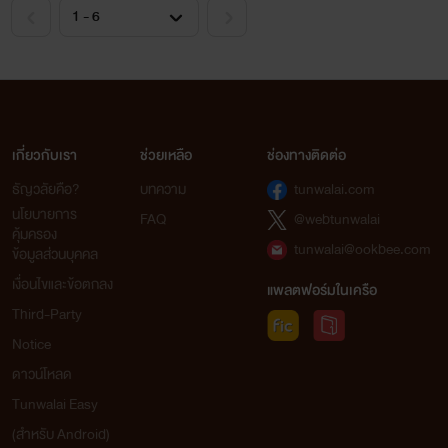
เกี่ยวกับเรา
ช่วยเหลือ
ช่องทางติดต่อ
ธัญวลัยคือ?
บทความ
tunwalai.com
นโยบายการ
FAQ
@webtunwalai
คุ้มครอง
tunwalai@ookbee.com
ข้อมูลส่วนบุคคล
เงื่อนไขและข้อตกลง
แพลตฟอร์มในเครือ
Third-Party
Notice
ดาวน์โหลด
Tunwalai Easy
(สำหรับ Android)