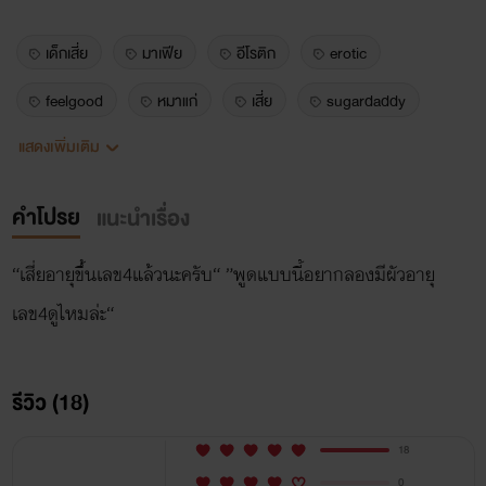
เด็กเสี่ย
มาเฟีย
อีโรติก
erotic
feelgood
หมาแก่
เสี่ย
sugardaddy
แสดงเพิ่มเติม
รัก
น่ารัก
mpreg
ท้อง
กินเด็ก
คำโปรย
แนะนำเรื่อง
“เสี่ยอายุขึ้นเลข4แล้วนะครับ“ ”พูดแบบนี้อยากลองมีผัวอายุ
เลข4ดูไหมล่ะ“
รีวิว (18)
18
0