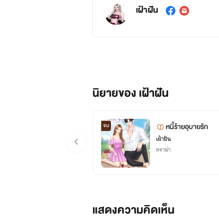
เฝ้าฝัน
นิยายของ เฝ้าฝัน
หนี้ร้ายอุบายรัก
จบ
เฝ้าฝัน
ดราม่า
แสดงความคิดเห็น