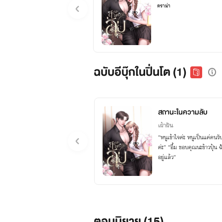
ดราม่า
ฉบับอีบุ๊กในปิ่นโต (1)
สถานะในความลับ
เฝ้าฝัน
“หนูเข้าใจค่ะ หนูเป็นแค่คนร
ค่ะ” “อื้ม ขอบคุณนะข้าวปุ้น ฉันเองก็ยังไม่พร้อมจะมีใครเพราะฉันมีคนที่รัก
อยู่แล้ว”
ตอนนิยาย (
15
)