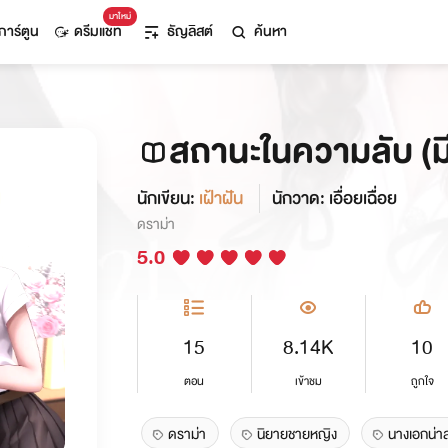
มาใหม่
การ์ตูน
ดรีมแชท
ธัญลิสต์
ค้นหา
สถานะในความลับ (มีอ
นักเขียน:
เฝ้าฝัน
นักวาด: เอื่อยเฉื่อย
ดราม่า
5.0
15
8.14K
10
ตอน
เข้าชม
ถูกใจ
ดราม่า
นิยายชายหญิง
นางเอกน่า