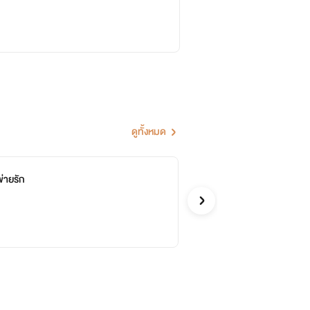
ดูทั้งหมด
พ่ายรัก
บ่
จบ
เฝ้าฝัน
ดราม่า