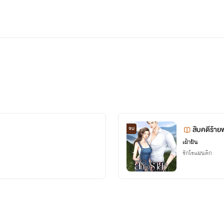
สืบคดีร้าย
จบ
เฝ้าฝัน
รักโรแมนติก