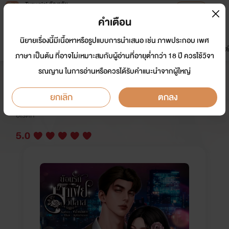
Tunwalai ธัญวลัย
เปิดแอป
เพื่อประสบการณ์ที่ดีกว่าบนมือถือ
คำเตือน
เข้าสู่ระบบ
นิยายเรื่องนี้มีเนื้อหาหรือรูปแบบการนำเสนอ เช่น ภาพประกอบ เพศ
มาใหม่
หน้าแรก
นิยาย
อีบุ๊ก
การ์ตูน
ดรีมแชท
ธัญลิสต์
ภาษา เป็นต้น ที่อาจไม่เหมาะสมกับผู้อ่านที่อายุต่ำกว่า 18 ปี ควรใช้วิจา
รณญาน ในการอ่านหรือควรได้รับคำแนะนำจากผู้ใหญ่
ย้อนรักมาเฟียวิปลาส
ยกเลิก
ตกลง
นักเขียน:
ผีเสื้อกลืนหาง
นักวาด: Aphichyyeo
อีโรติก
5.0