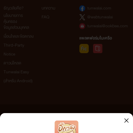
ธัญวลัยคือ?
บทความ
tunwalai.com
นโยบายการ
FAQ
@webtunwalai
คุ้มครอง
tunwalai@ookbee.com
ข้อมูลส่วนบุคคล
เงื่อนไขและข้อตกลง
แพลตฟอร์มในเครือ
Third-Party
Notice
ดาวน์โหลด
Tunwalai Easy
(สำหรับ Android)
ข้อความที่ท่านได้อ่านจากเว็บไซต์นี้เกิดจากการเขียนโดยสาธารณชนและเผยแพร่โดยอัตโนมัติ ผู้ดูแล
เว็บไซต์แห่งนี้ไม่ได้เห็นด้วยและไม่ขอรับผิดชอบต่อข้อความใดๆ ทั้งสิ้น ดังนั้นผู้อ่านทุกท่านโปรดใช้
วิจารณญาณในการกลั่นกรองด้วยตนเอง และหากท่านพบข้อความใดๆ ที่ขัดต่อกฎหมายและศีลธรรม