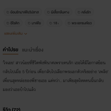
ย้อนรักมาเฟียวิปลาส
ผีเสื้อกลืนหาง
คลั่งรัก
อีโรติก
มาเฟีย
18+
พระเอกธงเขียว
แสดงเพิ่มเติม
มหาวิทยาลัย
แก้แค้น
รักเดียวใจเดียว
โรแมนซ์
คำโปรย
แนะนำเรื่อง
'ใจเอย' สาวน้อยที่ชีวิตพังพินาศเพราะคนรัก เธอได้มีโอกาสย้อน
กลับไปเมื่อ 5 ปีก่อน เพื่อกลับไปเลือกพระเอกตัวจริงอย่าง 'เพลิง'
เพื่อนสุดหล่อของพี่ชายเธอ แต่ทว่า.. มาเฟียสุดโหดคนนั้นกลับ
มองว่าเธอบ้าไปแล้ว
รีวิว (72)