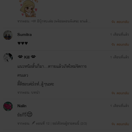
จากตอน: 📣 อีบุ๊กจบเล่ม (พร้อมตอนพิเศษ) มาแล้ว
ตอบกลับ
ค้าบที่รัก 🙈💖
Sumitra
1 เดือนที่แล้ว
♥️♥️♥️
ตอบกลับ
💋 Kill 💋
1 เดือนที่แล้ว
แนวหนังสั้นก็มา...ตาายแล้วเกิดใหม่จัดการ
คนเลว
ดี๊ดีชอบค่ะไรท์..สู้ๆนะคะ
จากตอน: บทนำ
ตอบกลับ
Nalin
1 เดือนที่แล้ว
ยัยกีวี่😒
จากตอน: 🪶ตอนที่ 12 | ขอได้ไหมผู้ชายคนนี้ (2/2)
ตอบกลับ