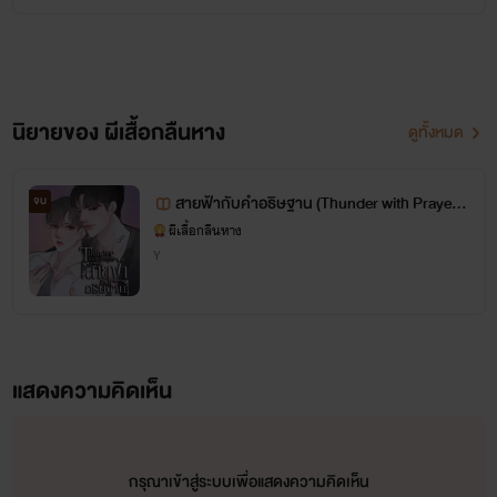
เขียนนิยายจริงจังตั้งแต่ปี 2018
รักในงานเขียนมากและรักคุณนักอ่านด้วย >///<
นิยายของ ผีเสื้อกลืนหาง
ดูทั้งหมด
สายฟ้ากับคำอธิษฐาน (Thunder with Prayer)
จบ
NC18+ ลงให้อ่านรายตอนจนจบ✨ มีตอนพิเศ
ผีเสื้อกลืนหาง
Y
ษ/อีบุ๊ค
แสดงความคิดเห็น
กรุณาเข้าสู่ระบบเพื่อแสดงความคิดเห็น