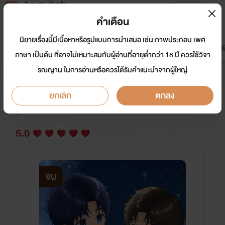
Tunwalai ธัญวลัย
เปิดแอป
เพื่อประสบการณ์ที่ดีกว่าบนมือถือ
คำเตือน
เข้าสู่ระบบ
นิยายเรื่องนี้มีเนื้อหาหรือรูปแบบการนำเสนอ เช่น ภาพประกอบ เพศ
มาใหม่
หน้าแรก
นิยาย
อีบุ๊ก
การ์ตูน
ดรีมแชท
ธัญลิสต์
ภาษา เป็นต้น ที่อาจไม่เหมาะสมกับผู้อ่านที่อายุต่ำกว่า 18 ปี ควรใช้วิจา
รณญาน ในการอ่านหรือควรได้รับคำแนะนำจากผู้ใหญ่
คลื่นสุดท้ายของทะเล [อ่านฟรี]
ยกเลิก
ตกลง
นักเขียน:
BluesCynthia
นักวาด: เนบูล่า
Y
5.0
จบ