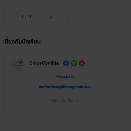
เกี่ยวกับนักเขียน
BluesCynthia
WELCOME TO
ห้องเก็บนิยายของผู้แต่งจาก บลูส์ซินเธีย Studio
นิยายในห้องนี้อาจจะถูกวางปะปนกัน แต่ก็อยากให้มีสักเล่มที่ถูกค้นพบ หวังว่าจะมีเล่มไหนถูกใจคุณ
แสดงเพิ่มเติม
รี๊ดนะคะ
นิยายในนี้มีหลายแนวปะปนกันไป เพราะไม่สามารถแยกนามปากกาได้ ต้องขออภัยในความแต่งไปทั่ว
ของผู้แต่งด้วยนะคะคุณรี๊ดแสนน่ารักที่ติดตาม
และได้โปรดอย่าลืม...ว่านี่คือนิยาย