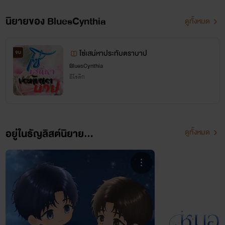
นิยายของ BluesCynthia
ดูทั้งหมด
(
ต้นข้าวสีฟ้า
แต่งนิยายชายหญิงเอาไว้นานหลายปีแล้วค่ะ)
โซ่เสน่หาประทับตราบาป
จบ
BluesCynthia
อีโรติก
อยู่ในธัญลิสต์นิยาย...
ดูทั้งหมด