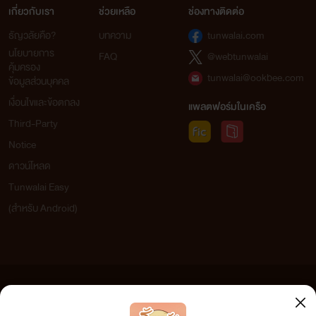
เกี่ยวกับเรา
ช่วยเหลือ
ช่องทางติดต่อ
ธัญวลัยคือ?
บทความ
tunwalai.com
นโยบายการ
FAQ
@webtunwalai
คุ้มครอง
tunwalai@ookbee.com
ข้อมูลส่วนบุคคล
เงื่อนไขและข้อตกลง
แพลตฟอร์มในเครือ
Third-Party
Notice
ดาวน์โหลด
Tunwalai Easy
(สำหรับ Android)
ข้อความที่ท่านได้อ่านจากเว็บไซต์นี้เกิดจากการเขียนโดยสาธารณชนและเผยแพร่โดยอัตโนมัติ ผู้ดูแล
เว็บไซต์แห่งนี้ไม่ได้เห็นด้วยและไม่ขอรับผิดชอบต่อข้อความใดๆ ทั้งสิ้น ดังนั้นผู้อ่านทุกท่านโปรดใช้