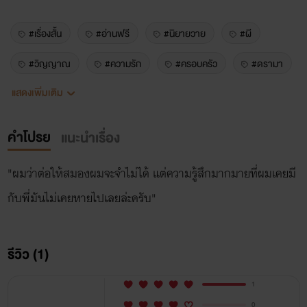
#เรื่องสั้น
#อ่านฟรี
#นิยายวาย
#ผี
#วิญญาณ
#ความรัก
#ครอบครัว
#ดรามา
แสดงเพิ่มเติม
#โรแมนติก
เห็นผี
คำโปรย
แนะนำเรื่อง
"ผมว่าต่อให้สมองผมจะจำไม่ได้ แต่ความรู้สึกมากมายที่ผมเคยมี
กับพี่มันไม่เคยหายไปเลยล่ะครับ"
รีวิว (1)
1
0