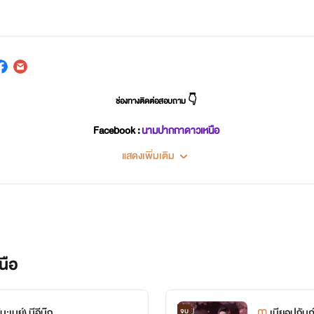
ช่องทางติดต่อสอบถาม 👇
Facebook :
นามปากกาดาวเหนือ
แสดงเพิ่มเติม
นือ
เมย์) มีอีบุ๊ก
เมียอุปถัมภ
จบ