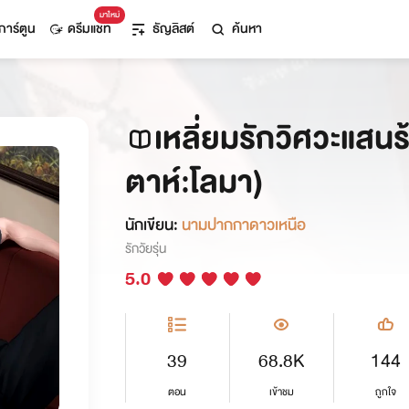
มาใหม่
การ์ตูน
ดรีมแชท
ธัญลิสต์
ค้นหา
เหลี่ยมรักวิศวะแสนร้
ตาห์:โลมา)
นักเขียน:
นามปากกาดาวเหนือ
รักวัยรุ่น
5.0
39
68.8K
144
ตอน
เข้าชม
ถูกใจ