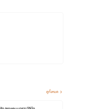
ดูทั้งหมด
์รัก (คุณเคน:นารา) มีอีบุ๊ก
ร้า
จบ