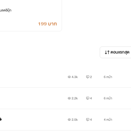
ลดอีบุ๊ก
199 บาท
ตอนแรกสุด
4.3k
2
6 หน้า
2.2k
4
6 หน้า
🔥
2.5k
4
4 หน้า