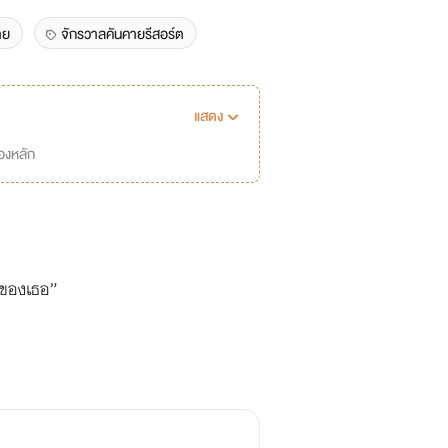
าย
จักรวาลคันคายรีสอร์ต
แสดง
่องหลัก
อนของเธอ”