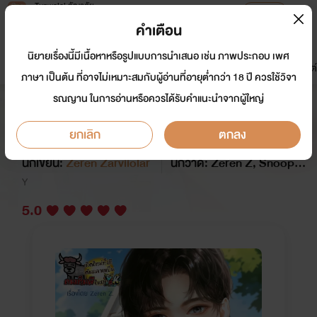
Tunwalai ธัญวลัย
เปิดแอป
เพื่อประสบการณ์ที่ดีกว่าบนมือถือ
คำเตือน
เข้าสู่ระบบ
นิยายเรื่องนี้มีเนื้อหาหรือรูปแบบการนำเสนอ เช่น ภาพประกอบ เพศ
มาใหม่
หน้าแรก
นิยาย
อีบุ๊ก
การ์ตูน
ดรีมแชท
ธัญลิสต์
ภาษา เป็นต้น ที่อาจไม่เหมาะสมกับผู้อ่านที่อายุต่ำกว่า 18 ปี ควรใช้วิจา
รณญาน ในการอ่านหรือควรได้รับคำแนะนำจากผู้ใหญ่
เกิดใหม่ทั้งที ดันกลายเป็นคนเห็นผีใน
ยุค Y2K! [BL]
ยกเลิก
ตกลง
นักเขียน:
Zeren Zarviiolar
นักวาด: Zeren Z, Snoopy2
1
Y
5.0