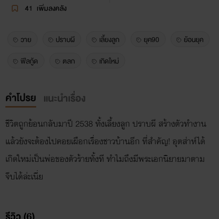
41
เพิ่มลงคลัง
วาย
ปราบผี
เลี้ยงลูก
ยุค90
ย้อนยุค
ฟีลกู้ด
ตลก
เกิดใหม่
คำโปรย
แนะนำเรื่อง
ชีวิตถูกย้อนกลับมาปี 2538 ทั้งเลี้ยงลูก ปราบผี สร้างตัวทำงาน
แล้วยังจะต้องไปคอยเผือกเรื่องชาวบ้านอีก ที่สำคัญ! อุตส่าห์ได้
เกิดใหม่เป็นพ่อของตัวร้ายทั้งที ทำไมถึงมีพระเอกนิยายมาตาม
จีบได้ล่ะเนี่ย
รีวิว (6)