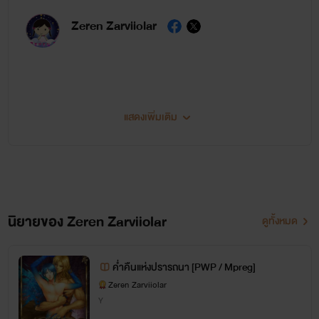
Zeren Zarviiolar
แสดงเพิ่มเติม
คิดว่าคงจะมีชีวิตอยู่ได้อีกไม่กี่ปี่ ไม่น่ามีเวลามากพอรอพิมพ์นิยายรวมเล่มได้ครบทุกเรื่องทุกภาค
ก่อนตายแน่ๆ แต่ก็รู้ว่ายังมีคนที่รออ่านตอบจบของเราอยู่อีก....ไม่น่าจะเยอะแต่ก็เยอะอยู่นะ แต่ก็
อาจจะน้อยซึ่งก็ไม่รู้ว่าน้อยแค่ไหน คิดว่าคงมีไม่มากแต่ก็มีไม่น้อยอยู่เหมือนกัน ซึ่งก็น้อยอยู่อ่ะนะ
สรุปเอาเป็นจำนวนหนึ่งก็แล้วกัน เพราะฉะนั้นก็เลยคิดว่าเอานิยายของเรามาโพสต์ในนี้ให้อ่าน
ออนไลน์ซะเลยดีกว่า ไหนๆ ก็จะมีชีวิตอยู่ได้อีกไม่นานแล้วอ่ะนะ ถ้าไม่โพสต์ตอนนี้มันก็คงตายไป
นิยายของ Zeren Zarviiolar
ดูทั้งหมด
พร้อมๆ กับคนเขียนนั่นแหล่ะ เพราะฉะนั้นถ้าคนอ่านเข้ามาอ่านเจอแล้วชอบๆ เรื่องที่เราเขียนก็จะ
ค่ำคืนแห่งปรารถนา [PWP / Mpreg]
Zeren Zarviiolar
ดีใจมากเลยล่ะค่ะ
Y