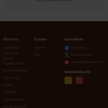
ยังไม่มีการแสดงความคิดเห็น
เกี่ยวกับเรา
ช่วยเหลือ
ช่องทางติดต่อ
ธัญวลัยคือ?
บทความ
tunwalai.com
นโยบายการ
FAQ
@webtunwalai
คุ้มครอง
tunwalai@ookbee.com
ข้อมูลส่วนบุคคล
เงื่อนไขและข้อตกลง
แพลตฟอร์มในเครือ
Third-Party
Notice
ดาวน์โหลด
Tunwalai Easy
(สำหรับ Android)