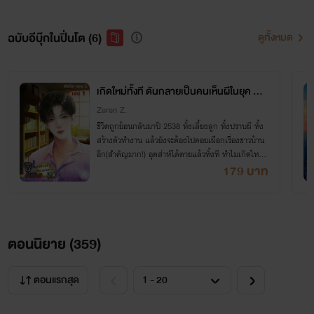
ฉบับอีบุ๊กในปิ่นโต (6)
ดูทั้งหมด
เกิดใหม่ทั้งที ดันกลายเป็นคนเห็นผีในยุค Y2
K! เล่ม 1
Zeren Z.
ชีวิตถูกย้อนกลับมาปี 2538 ทั้งเลี้ยงลูก ทั้งปราบผี ทั้ง
สร้างตัวทำงาน แล้วยังจะต้องไปคอยเผือกเรื่องชาวบ้าน
อีก(สำคัญมาก!) อุตส่าห์ได้ตายแล้วทั้งที ทำไมเกิดใหม่อี
กทีดันเกิดมาเป็นคนงานยุ่งได้ล่ะเนี่ย!?
179 บาท
ตอนนิยาย (
359
)
ตอนแรกสุด