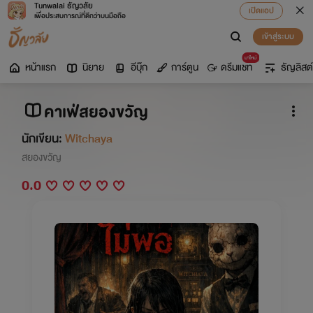
Tunwalai ธัญวลัย
เปิดแอป
เพื่อประสบการณ์ที่ดีกว่าบนมือถือ
เข้าสู่ระบบ
มาใหม่
หน้าแรก
นิยาย
อีบุ๊ก
การ์ตูน
ดรีมแชท
ธัญลิสต์
คาเฟ่สยองขวัญ
นักเขียน:
Witchaya
สยองขวัญ
0.0