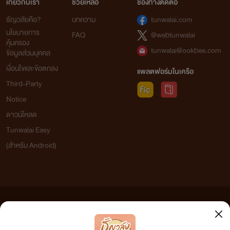
เกี่ยวกับเรา
ช่วยเหลือ
ช่องทางติดต่อ
ธัญวลัยคือ?
บทความ
tunwalai.com
นโยบายการ
FAQ
@webtunwalai
คุ้มครอง
tunwalai@ookbee.com
ข้อมูลส่วนบุคคล
เงื่อนไขและข้อตกลง
แพลตฟอร์มในเครือ
Third-Party
Notice
ดาวน์โหลด
Tunwalai Easy
(สำหรับ Android)
ข้อความที่ท่านได้อ่านจากเว็บไซต์นี้เกิดจากการเขียนโดยสาธารณชนและเผยแพร่โดยอัตโนมัติ ผู้ดูแล
เว็บไซต์แห่งนี้ไม่ได้เห็นด้วยและไม่ขอรับผิดชอบต่อข้อความใดๆ ทั้งสิ้น ดังนั้นผู้อ่านทุกท่านโปรดใช้
วิจารณญาณในการกลั่นกรองด้วยตนเอง และหากท่านพบข้อความใดๆ ที่ขัดต่อกฎหมายและศีลธรรม