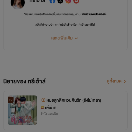
ทรีเฮ้าส์
"นิยายไม่ใช่แค่รัก!! แต่ต้องตื่นเต้นให้นักอ่านลุ้นตาม"
ปณิธานของไรต์เองค่ะ
สวัสดีค่ะ นามปากกา 'ทรีเฮ้าส์' จะเรียก 'ทรี' เฉยๆก็ได้
ห่างหายจากการแต่งนิยายไปหลายปี ตอนนี้กลับมาแต่งเต็มเวลาและถาวรแล้วค่ะ
แสดงเพิ่มเติม
แต่งแนว หญิงXชาย
สไตล์ถนัด มาเฟีย หมอ การแพทย์ ประธานบริษัท นิยายมีเด็กมีลูกติด
นิยายของ ทรีเฮ้าส์
ดูทั้งหมด
หมอลูกติดหวนคืนรัก (ยังไม่เกลา)
จบ
ทรีเฮ้าส์
รักโรแมนติก