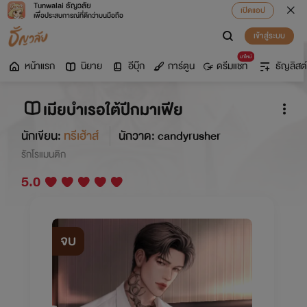
Tunwalai ธัญวลัย
เปิดแอป
เพื่อประสบการณ์ที่ดีกว่าบนมือถือ
เข้าสู่ระบบ
มาใหม่
หน้าแรก
นิยาย
อีบุ๊ก
การ์ตูน
ดรีมแชท
ธัญลิสต์
เมียบำเรอใต้ปีกมาเฟีย
นักเขียน:
ทรีเฮ้าส์
นักวาด: candyrusher
รักโรแมนติก
5.0
จบ