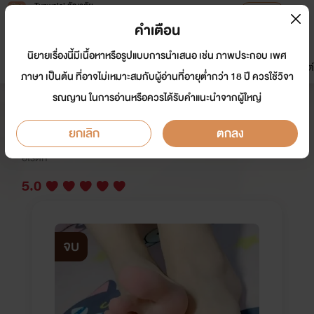
Tunwalai ธัญวลัย
เปิดแอป
เพื่อประสบการณ์ที่ดีกว่าบนมือถือ
คำเตือน
เข้าสู่ระบบ
นิยายเรื่องนี้มีเนื้อหาหรือรูปแบบการนำเสนอ เช่น ภาพประกอบ เพศ
มาใหม่
หน้าแรก
นิยาย
อีบุ๊ก
การ์ตูน
ดรีมแชท
ธัญลิสต์
ภาษา เป็นต้น ที่อาจไม่เหมาะสมกับผู้อ่านที่อายุต่ำกว่า 18 ปี ควรใช้วิจา
รณญาน ในการอ่านหรือควรได้รับคำแนะนำจากผู้ใหญ่
เค้าว่าผมโง่
ยกเลิก
ตกลง
นักเขียน:
จานแตก
อีโรติก
5.0
จบ