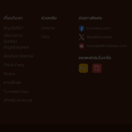
เกี่ยวกับเรา
ช่วยเหลือ
ช่องทางติดต่อ
ธัญวลัยคือ?
บทความ
tunwalai.com
นโยบายการ
FAQ
@webtunwalai
คุ้มครอง
tunwalai@ookbee.com
ข้อมูลส่วนบุคคล
เงื่อนไขและข้อตกลง
แพลตฟอร์มในเครือ
Third-Party
Notice
ดาวน์โหลด
Tunwalai Easy
(สำหรับ Android)