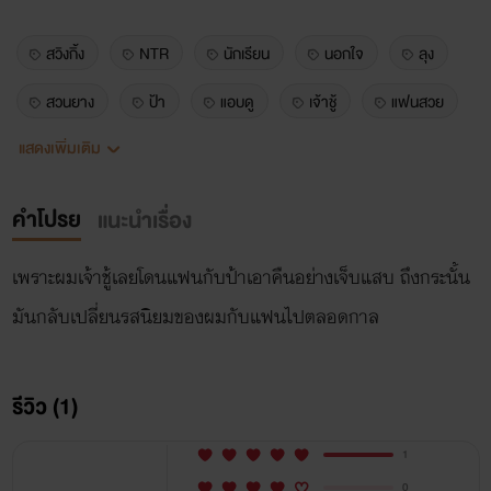
สวิงกิ้ง
NTR
นักเรียน
นอกใจ
ลุง
สวนยาง
ป้า
แอบดู
เจ้าชู้
แฟนสวย
แสดงเพิ่มเติม
แฟนร่าน
คำโปรย
แนะนำเรื่อง
เพราะผมเจ้าชู้เลยโดนแฟนกับป้าเอาคืนอย่างเจ็บแสบ ถึงกระนั้น
มันกลับเปลี่ยนรสนิยมของผมกับแฟนไปตลอดกาล
รีวิว (1)
1
0