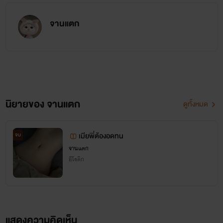
จานแตก
นิยายของ จานแตก
ดูทั้งหมด
เมียพี่ต้องอดทน
จบ
จานแตก
อีโรติก
แสดงความคิดเห็น