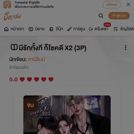
Tunwalai ธัญวลัย
เปิดแอป
เพื่อประสบการณ์ที่ดีกว่าบนมือถือ
เข้าสู่ระบบ
มาใหม่
หน้าแรก
นิยาย
อีบุ๊ก
การ์ตูน
ดรีมแชท
ธัญลิสต์
มีรักทั้งที ก็โชคดี X2 (3P)
นักเขียน:
ลานิรินน์
รักโรแมนติก
5.0
จบ