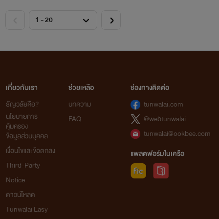
เกี่ยวกับเรา
ช่วยเหลือ
ช่องทางติดต่อ
ธัญวลัยคือ?
บทความ
tunwalai.com
นโยบายการ
FAQ
@webtunwalai
คุ้มครอง
tunwalai@ookbee.com
ข้อมูลส่วนบุคคล
เงื่อนไขและข้อตกลง
แพลตฟอร์มในเครือ
Third-Party
Notice
ดาวน์โหลด
Tunwalai Easy