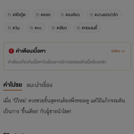
#ฟีลกู้ด
#ตลก
#ธงเขียว
#นางเอกน่ารัก
#3p
#nc
#เสียว
#คอมเมดี้
คำเตือนเนื้อหา
แสดง
คำเตือนเกี่ยวกับเนื้อหาในเรื่องอาจมีการสปอยล์ถึงเนื้อเรื่องหลัก
คำโปรย
แนะนำเรื่อง
เมื่อ 'ปีใหม่' ดวงซวยขั้นสุดจนต้องพึ่งหมอดู แต่วิธีแก้กรรมดัน
เป็นการ 'ขึ้นเตียง' กับผู้ชายนำโชค!