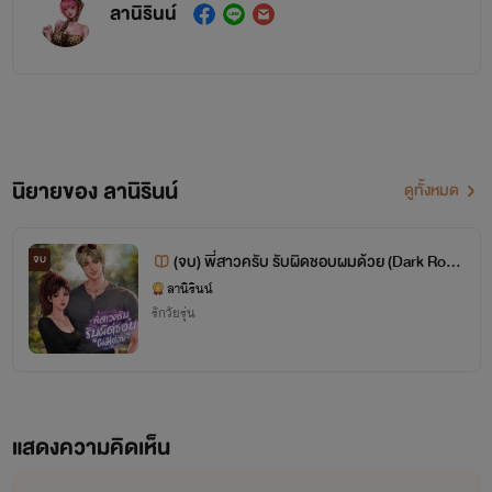
ลานิรินน์
นิยายของ ลานิรินน์
ดูทั้งหมด
(จบ) พี่สาวครับ รับผิดชอบผมด้วย (Dark Rom
จบ
/ NC / Toxic)
ลานิรินน์
รักวัยรุ่น
แสดงความคิดเห็น