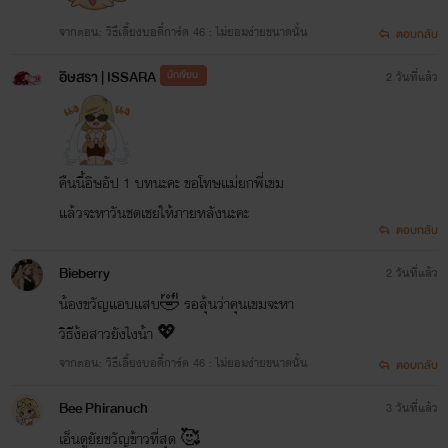
จากตอน: วิธีเลี้ยงบอดี้การ์ด 46 : ไม่ยอมง่ายขนาดนั้น
ตอบกลับ
อิษสรา | ISSARA
นักเขียน
2 วันที่แล้ว
คืนนี้อิษอัป 1 บทนะคะ ขอโทษแม่ยกพี่เขม
แล้วจะหาวันชดเชยให้ภายหลังนะคะ
ตอบกลับ
Bieberry
2 วันที่แล้ว
น้องขวัญแอบแสบ🤣 รอลุ้นว่าคุนเขมจะหา
วิธีง้อสาวยังไงน้า 💖
จากตอน: วิธีเลี้ยงบอดี้การ์ด 46 : ไม่ยอมง่ายขนาดนั้น
ตอบกลับ
Bee Phiranuch
3 วันที่แล้ว
เอ็นดูยัยขวัญข้าวที่สุด 🥰