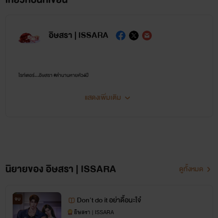
อิษสรา | ISSARA
ไรท์เตอร์...อิษสรา #ตำนานหายหัว4ปี
แสดงเพิ่มเติม
หากชอบนิยายแนว นางเอกสู้คน แรง แซ่บ ไม่งี่เง่า พระเอกฉลาด คลั่งรัก ติดตามไรท์อิษสราเอาไว้
เพราะที่นี่เหมาะกับคุณ💜🔥😘
📌 นิยายของไรท์อิษสราไม่เน้น NC แต่เน้นเนื้อเรื่องและความสัมพันธ์ของตัวละครเป็นหลัก ต้อง
ขออภัยสำหรับคนที่ชื่นชอบ NC แบบจัดหนักจัดเต็ม 💜
นิยายของ อิษสรา | ISSARA
ดูทั้งหมด
ติดตามข่าวหรือพูดคุยกับไรท์ได้ที่
Don't do it อย่าดื้อนะใจ๋
จบ
อิษสรา | ISSARA