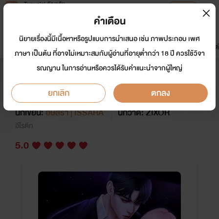
Tunwalai ธัญวลัย
เปิดแอป
เพื่อประสบการณ์ที่ดีกว่าบนมือถือ
คำเตือน
เข้าสู่ระบบ
นิยายเรื่องนี้มีเนื้อหาหรือรูปแบบการนำเสนอ เช่น ภาพประกอบ เพศ
มาใหม่
หน้าแรก
นิยาย
อีบุ๊ก
การ์ตูน
ดรีมแชท
ธัญลิสต์
ภาษา เป็นต้น ที่อาจไม่เหมาะสมกับผู้อ่านที่อายุต่ำกว่า 18 ปี ควรใช้วิจา
รณญาน ในการอ่านหรือควรได้รับคำแนะนำจากผู้ใหญ่
Hot Triplets วิธีเลี้ยงบอดี้การ์ดให้
เชื่องของอายะ
ยกเลิก
ตกลง
นักเขียน:
อิษสรา | ISSARA
นักวาด: ZIXOR
อีโรติก
5.0