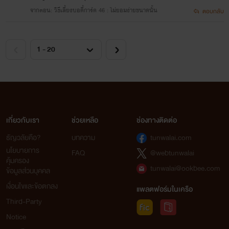
จากตอน: วิธีเลี้ยงบอดี้การ์ด 46 : ไม่ยอมง่ายขนาดนั้น
ตอบกลับ
เกี่ยวกับเรา
ช่วยเหลือ
ช่องทางติดต่อ
ธัญวลัยคือ?
บทความ
tunwalai.com
นโยบายการ
FAQ
@webtunwalai
คุ้มครอง
tunwalai@ookbee.com
ข้อมูลส่วนบุคคล
เงื่อนไขและข้อตกลง
แพลตฟอร์มในเครือ
Third-Party
Notice