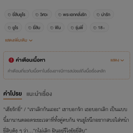
ยี่สิบยูโร
วิศวะ
พระเอกคลั่งรัก
น่ารัก
ยูโร
ยี่สิบ
ฟิน
รุ่นพี่
18+
แสดงเพิ่มเติม
แฟนเด็ก
คำเตือนเนื้อหา
แสดง
คำเตือนเกี่ยวกับเนื้อหาในเรื่องอาจมีการสปอยล์ถึงเนื้อเรื่องหลัก
คำโปรย
แนะนำเรื่อง
"เฮียรักยี่" / "เราเลิกกันเถอะ" เขาบอกรัก เธอบอกเลิก เป็นแบบ
นี้มานานตลอดระยะเวลาที่ทั้งคู่คบกัน จนยูโรนึกอยากสบถใส่หน้า
ยี่สิบดัง ๆ ว่า...“กูไม่เลิก ฝันอยู่รึไงยัยยี่สิบ”