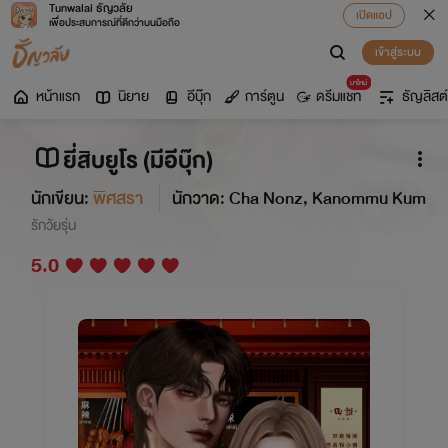
Tunwalai ธัญวลัย
เปิดแอป
เพื่อประสบการณ์ที่ดีกว่าบนมือถือ
เข้าสู่ระบบ
มาใหม่
หน้าแรก
นิยาย
อีบุ๊ก
การ์ตูน
ดรีมแชท
ธัญลิสต์
ยี่สิบยูโร (มีอีบุ๊ก)
นักเขียน:
พิศสรา
นักวาด: Cha Nonz, Kanommu Kum
รักวัยรุ่น
5.0