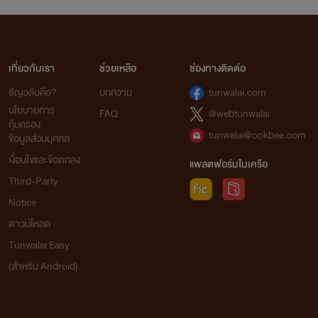
เกี่ยวกับเรา
ช่วยเหลือ
ช่องทางติดต่อ
ธัญวลัยคือ?
บทความ
tunwalai.com
นโยบายการ
FAQ
@webtunwalai
คุ้มครอง
tunwalai@ookbee.com
ข้อมูลส่วนบุคคล
เงื่อนไขและข้อตกลง
แพลตฟอร์มในเครือ
Third-Party
Notice
ดาวน์โหลด
Tunwalai Easy
(สำหรับ Android)