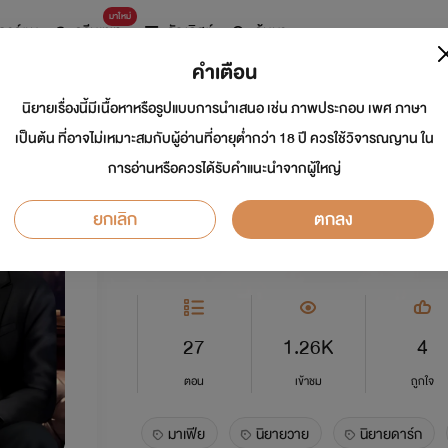
มาใหม่
การ์ตูน
ดรีมแชท
ธัญลิสต์
ค้นหา
คำเตือน
นิยายเรื่องนี้มีเนื้อหาหรือรูปแบบการนำเสนอ เช่น ภาพประกอบ เพศ ภาษา
Kevinใต้ปีกมาเฟียห
เป็นต้น ที่อาจไม่เหมาะสมกับผู้อ่านที่อายุต่ำกว่า 18 ปี ควรใช้วิจารณญาน ใน
การอ่านหรือควรได้รับคำแนะนำจากผู้ใหญ่
นักเขียน:
ddaisybelle
ยกเลิก
ตกลง
Y
0.0
27
1.26K
4
ตอน
เข้าชม
ถูกใจ
มาเฟีย
นิยายวาย
นิยายดาร์ก