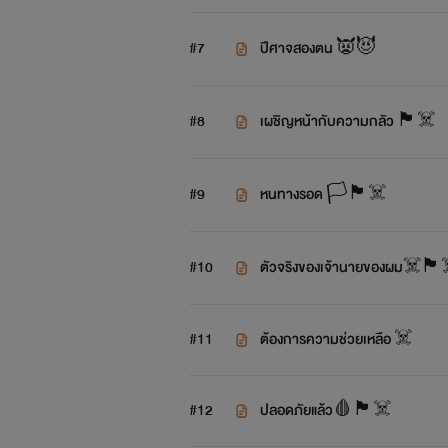
#7
ปีศาจสองตน 👿😈
#8
เผชิญหน้ากับความกลัว 🏴‍☠️
#9
หนทางรอด 🏳️🏴‍☠️
#10
ตัวจริงของเจ้านายของผม☠️🏴‍
#11
ต้องการความช่วยเหลือ ☠️
#12
ปลอดภัยแล้ว🩸🏴‍☠️