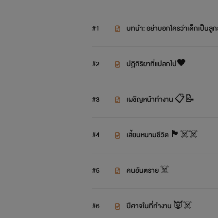
#1
บทนำ: อย่าบอกใครว่าเด็กเป็นลู
#2
ปฏิกิริยาที่แปลกไป🖤
#3
เผชิญหน้าทำงาน 📋📝
#4
เสี้ยนหนามชีวิต 🏴‍☠️☠️
#5
คนอันตราย ☠️
#6
ปีศาจในที่ทำงาน 👿☠️