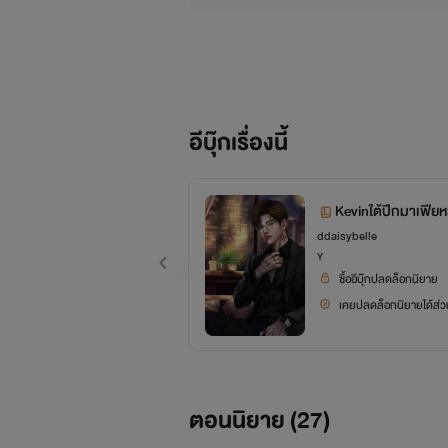
อีบุ๊กเรื่องนี้
Kevinใต้ปีกมาเฟียห
ddaisybelle
Y
ซื้ออีบุ๊กปลดล็อกนิยาย
เคยปลดล็อกนิยายได้ส่วน
ตอนนิยาย (
27
)