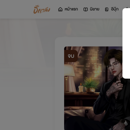
หน้าแรก
นิยาย
อีบุ๊ก
จบ