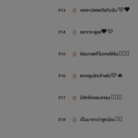
#13
เธอจะปลอดภัยกับฉัน 🩵🖤
#14
อยากจะดูแล🖤🩵
#15
อ้อมกอดที่ไม่เคยได้รับ❤️‍🔥🖤
#16
ตกหลุมรักเข้าแล้ว🩵🔥
#17
มีสิทธิ์ครอบครอง ❤️‍🔥🔥
#18
เป็นมากกว่าลูกน้อง ❤️‍🔥