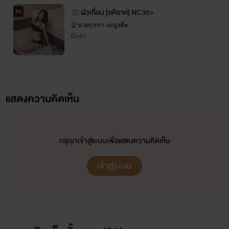
ผัวเถื่อน [อคิราห์] NC30+
จบ
นามปากกา เบญจคีต
อีโรติก
แสดงความคิดเห็น
กรุณาเข้าสู่ระบบเพื่อแสดงความคิดเห็น
เข้าสู่ระบบ