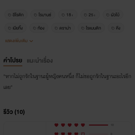
อีโรติก
โรมานซ์
18+
25+
ผัวโบ้
เมียทิ้ง
ท้อง
ดราม่า
โรแมนติก
หึง
แสดงเพิ่มเติม
หวง
คลั่งรัก
คำโปรย
แนะนำเรื่อง
"หากไม่ถูกรักในฐานะผู้หญิงคนหนึ่ง ก็ไม่ขอถูกรักในฐานะอะไรอีก
เลย"
รีวิว (10)
10
0