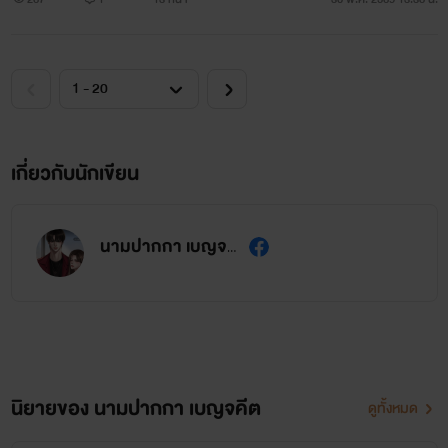
เกี่ยวกับนักเขียน
นามปากกา เบญจคีต
นิยายของ นามปากกา เบญจคีต
ดูทั้งหมด