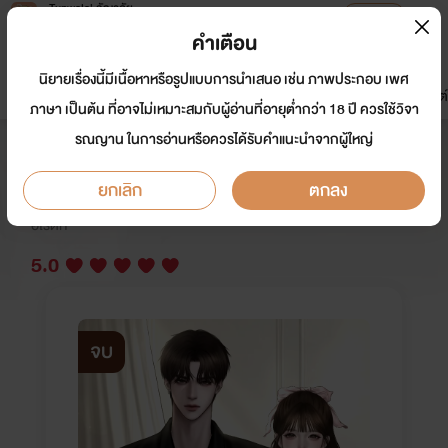
Tunwalai ธัญวลัย
เปิดแอป
เพื่อประสบการณ์ที่ดีกว่าบนมือถือ
คำเตือน
เข้าสู่ระบบ
นิยายเรื่องนี้มีเนื้อหาหรือรูปแบบการนำเสนอ เช่น ภาพประกอบ เพศ
มาใหม่
หน้าแรก
นิยาย
อีบุ๊ก
การ์ตูน
ดรีมแชท
ธัญลิสต์
ภาษา เป็นต้น ที่อาจไม่เหมาะสมกับผู้อ่านที่อายุต่ำกว่า 18 ปี ควรใช้วิจา
รณญาน ในการอ่านหรือควรได้รับคำแนะนำจากผู้ใหญ่
มนตราหลงร้าย
ยกเลิก
ตกลง
นักเขียน:
นามปากกา เบญจคีต
อีโรติก
5.0
จบ