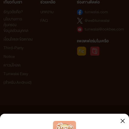
เกี่ยวกับเรา
ช่วยเหลือ
ช่องทางติดต่อ
ธัญวลัยคือ?
บทความ
tunwalai.com
นโยบายการ
FAQ
@webtunwalai
คุ้มครอง
tunwalai@ookbee.com
ข้อมูลส่วนบุคคล
เงื่อนไขและข้อตกลง
แพลตฟอร์มในเครือ
Third-Party
Notice
ดาวน์โหลด
Tunwalai Easy
(สำหรับ Android)
ข้อความที่ท่านได้อ่านจากเว็บไซต์นี้เกิดจากการเขียนโดยสาธารณชนและเผยแพร่โดยอัตโนมัติ ผู้ดูแล
เว็บไซต์แห่งนี้ไม่ได้เห็นด้วยและไม่ขอรับผิดชอบต่อข้อความใดๆ ทั้งสิ้น ดังนั้นผู้อ่านทุกท่านโปรดใช้