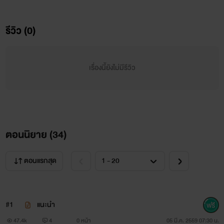
“ทำไมฉันต้องช่วยคุณด้วยล่ะ” นันทิกาญจน์ถามเจ้านายหนุ่ม
ของเธอ เพราะเรื่องนี้ไม่ได้อยู่ในความรับผิดชอบของหน้าที่ในการ
รีวิว (0)
ทำงานของเธอ “สาวๆ ของคุณก็มีตั้งเยอะ คุณไม่ให้พวกเขาช่วย
ล่ะคะ คุณภัทร”
เรื่องนี้ยังไม่มีรีวิว
“นี่คุณเห็นผมเป็นคนยังไงเนี่ย ผมบอกแล้วไงว่าผมกับลิซไม่
ได้เป็นอะไรกัน”
ตอนนิยาย (
“ฉันยังไม่ได้พูดถึงคุณอริศราเลยนะคะ คุณภัทรลองให้คุณอริ
34
)
ศราช่วยก็ไม่เสียหายนะคะ คุณสองคนก็ดู...เหมาะกันดี ในความ
ตอนแรกสุด
คิดของฉัน” นันทิกาญจน์พูดประชดไปงั้น ถ้าหากนรภัทรกับอริ
ศราแต่งงานจริงๆ เธอก็คงได้มีเรื่องกับอริศราทุกวันทุกเวลาเป็น
แน่ เพราะแค่ที่เป็นอยู่เธอก็แทบจะบ้าตายอยู่ละ ผู้หญิงอะไร
#1
แนะนำ
47.4k
4
0 หน้า
05 มี.ค. 2559 07:30 น.
ปากจัดชะมัดเลย