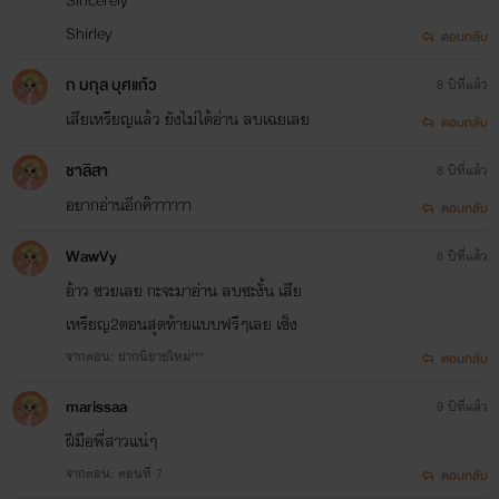
Shirley
ตอบกลับ
ก บกุล บุศแก้ว
8 ปีที่แล้ว
เสียเหรียญแล้ว ยังไม่ได้อ่าน ลบเฉยเลย
ตอบกลับ
ชาลิสา
8 ปีที่แล้ว
บุษบาไพลินมีแฟนเพจแล้วนะรู้ยัง?
อยากอ่านอีกค๊าาาาาา
ตอบกลับ
ติดตามข่าวสารการอัพเดทนิยายได้จากเพจ
WawVy
8 ปีที่แล้ว
'บุษบาไพลิน/หลันเป่าสือฮวา'
อ้าว ซวยเลย กะจะมาอ่าน ลบซะงั้น เสีย
ได้เลยค่าาาา
เหรียญ2ตอนสุดท้ายแบบฟรีๆเลย เซ็ง
จากตอน: ฝากนิยายใหม่***
ตอบกลับ
marissaa
9 ปีที่แล้ว
ฝีมือพี่สาวแน่ๆ
จากตอน: ตอนที่ 7
ตอบกลับ