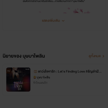
ผันตัวจากนักอ่านมาเป็นนักเขียน...ภายใต้นามปากกา"บุษบาไพลิน"
แสดงเพิ่มเติม
ผลงานนักเขียน
(ประเภท:รักโรแมนติก)
ผลงานนิยาย
นิยายของ บุษบาไพลิน
ดูทั้งหมด
รักโรแมนติค
เจ้าสาวจำเป็น /นันทิกาญจน์-นรภัทร/
แกว่งใจหารัก : Let's Finding Love #ธัญล่าฝัน
จบ
กามเทพสื่อรัก /มินรญา-ภูบดินทร์/
ซีซั่น3
บุษบาไพลิน
รักโรแมนติก
กับดัก..ลวงใจ /พิมพ์ฤดี-กรวัฒน์/
วิวาห์ซ่อนรัก /ขวัญชีวา-ณัฏฐกานต์/
แสงไฟเปลวเทียน /ธวัลกร-เพลิงพล/