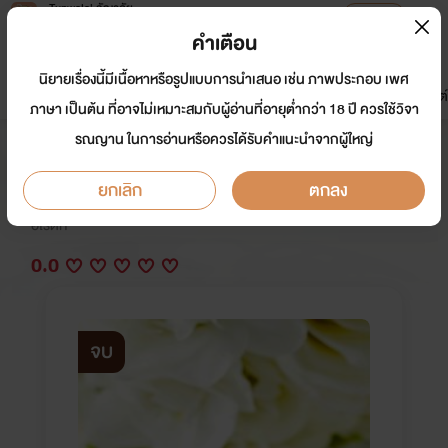
Tunwalai ธัญวลัย
เปิดแอป
เพื่อประสบการณ์ที่ดีกว่าบนมือถือ
คำเตือน
เข้าสู่ระบบ
นิยายเรื่องนี้มีเนื้อหาหรือรูปแบบการนำเสนอ เช่น ภาพประกอบ เพศ
มาใหม่
หน้าแรก
นิยาย
อีบุ๊ก
การ์ตูน
ดรีมแชท
ธัญลิสต์
ภาษา เป็นต้น ที่อาจไม่เหมาะสมกับผู้อ่านที่อายุต่ำกว่า 18 ปี ควรใช้วิจา
รณญาน ในการอ่านหรือควรได้รับคำแนะนำจากผู้ใหญ่
[ลบเนื้อหาแล้ว] เจ้าสาวจำเป็น
ยกเลิก
ตกลง
นักเขียน:
บุษบาไพลิน
อีโรติก
0.0
จบ