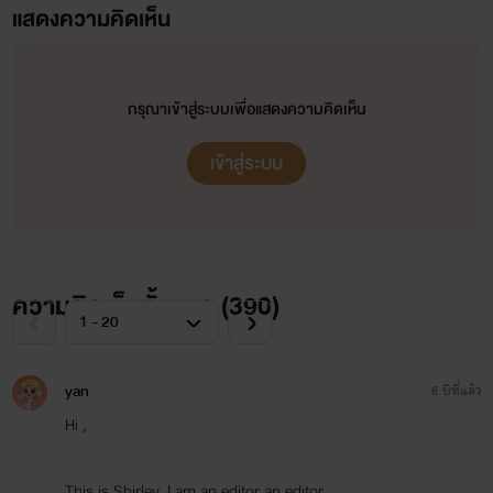
พันธกานต์ลวงใจ /นรีกานต์-เหมวิช/
แสดงความคิดเห็น
Hello My Master ทักทายคุณชายร้ายกาจ! /เพียงฟ้า-วิคเตอร์/
ดวงใจดานิกา : The Princess of Danika /เกลิน-พันโทกวินทร์/
กรุณาเข้าสู่ระบบเพื่อแสดงความคิดเห็น
มนตราสาวเวนิต : She's from Vanitt /วนิษศา-เจ้าชายอมันต์/
เข้าสู่ระบบ
Wanna Be with U จะเป็นอะไรมั้ย ถ้าหัวใจเราตรงกัน /เมษา-กันเนอร์/
นิยายจีน (ไม่ใช่นิยายแปลนะคะ)
จับต้นชนรัก : Make Head or Love of /ซีไป๋เฟิน-ไรอัน จิน/
แกว่งใจหารัก : Let's Finding Love /อันเป่าอ้าย-เสี่ยนเจียนหลิว/
ความคิดเห็นทั้งหมด (
390
)
ผลงาน E-book
yan
6 ปีที่แล้ว
+ วิวาห์ซ่อนรัก +
Hi ,
+ เจ้าสาวจำเป็น (+ตอนพิเศษ2ตอน) +
+ กามเทพสื่อรัก (+ตอนพิเศษ 2 ตอน) +
This is Shirley, I am an editor an editor