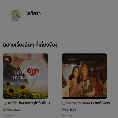
โสภิศรา
นิยายเรื่องอื่นๆ ที่เกี่ยวข้อง
จบ
เล่ห์รักบ่วงเสน่หา (โคหื่นกินหญ้า
Sorry confused ขออภัยความรั
อ่อน 18+) จบแล้ว
กขัดข้อง !?
Megastas
MGS_1828
รักโรแมนติก
รักวัยรุ่น