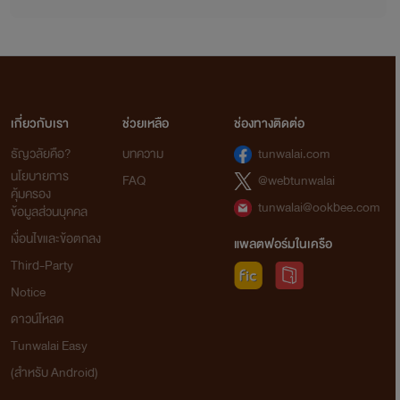
เกี่ยวกับเรา
ช่วยเหลือ
ช่องทางติดต่อ
ธัญวลัยคือ?
บทความ
tunwalai.com
นโยบายการ
FAQ
@webtunwalai
คุ้มครอง
tunwalai@ookbee.com
ข้อมูลส่วนบุคคล
เงื่อนไขและข้อตกลง
แพลตฟอร์มในเครือ
Third-Party
Notice
ดาวน์โหลด
Tunwalai Easy
(สำหรับ Android)