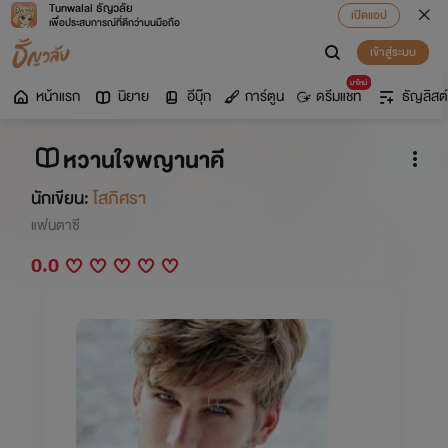
Tunwalai ธัญวลัย
เปิดแอป
เพื่อประสบการณ์ที่ดีกว่าบนมือถือ
เข้าสู่ระบบ
มาใหม่
หน้าแรก
นิยาย
อีบุ๊ก
การ์ตูน
ดรีมแชท
ธัญลิสต์
หวานใจพญานาคี
นักเขียน:
โสภิศรา
แฟนตาซี
0.0