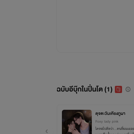
ฉบับอีบุ๊กในปิ่นโต (1)
ดุจตะวันเคียงภูผา
Foxy lady pink
ใครจะไปคิดว่า…คนที่ผมเผลอ