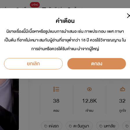
มาใหม่
การ์ตูน
ดรีมแชท
ธัญลิสต์
ค้นหา
คำเตือน
นิยายเรื่องนี้มีเนื้อหาหรือรูปแบบการนำเสนอ เช่น ภาพประกอบ เพศ ภาษา
ดุจตะวันเคียงภูผา
เป็นต้น ที่อาจไม่เหมาะสมกับผู้อ่านที่อายุต่ำกว่า 18 ปี ควรใช้วิจารณญาน ใน
การอ่านหรือควรได้รับคำแนะนำจากผู้ใหญ่
นักเขียน:
Foxy lady pink
นักวาด: Werawha
ยกเลิก
ตกลง
Y
5.0
38
12.8K
32
ตอน
เข้าชม
ถูกใจ
แข่งรถ
ตะวันภูผา
มหาลัย