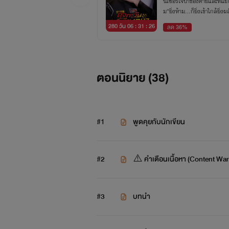
นเซอร์ใจป้ำของค่ายและที่แย่
ม”ยิ่งห้าม…ก็ยิ่งเข้าใกล้ยิ่
280 วัน 06 : 31 : 26
ลด 36%
ตอนนิยาย (
38
)
#1
พูดคุยกับนักเขียน
#2
⚠️ คำเตือนเนื้อหา (Content War
#3
บทนำ