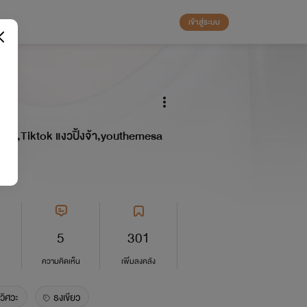
เข้าสู่ระบบ
le,Tiktok แงวปิ้งจ้า,youthemesa
5
301
ความคิดเห็น
เพิ่มลงคลัง
วิศวะ
ธงเขียว