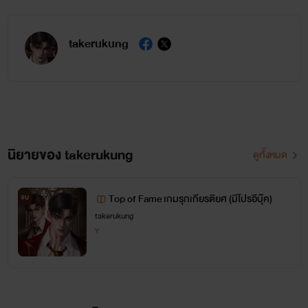
takerukung
นิยายของ takerukung
ดูทั้งหมด
Top of Fame เกมรุกเกียรติยศ (มีโปรอีบุ๊ค)
จบ
takerukung
Y