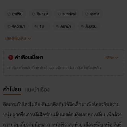
มาเฟีย
ติดเกาะ
survival
mafia
จิตวิทยา
18+
ดราม่า
สืบสวน
แสดงเพิ่มเติม
ระทึกขวัญ
ตลก
หมาเด็ก
ลูกคุณหนู
เมะเมะ
เมะชนเมะ
รุกxรุก
psycho
คำเตือนเนื้อหา
แสดง
psychology
thriller
คำเตือนเกี่ยวกับเนื้อหาในเรื่องอาจมีการสปอยล์ถึงเนื้อเรื่องหลัก
คำโปรย
แนะนำเรื่อง
ติดเกาะกับใครไม่ติด ดันมาติดกับไอ้ลิงเด็กมาเฟียโคตรอันตราย
หนุ่มลูกครึ่งเกาหลีเสือซ่อนเล็บเลยต้องงัดเอาทุกเหลี่ยมเพื่อล้วง
ความลับเกี่ยวกับน้องสาว จนไม่รู้ว่าสุดท้าย เสือจะขี่ลิง หรือ ลิงขี่