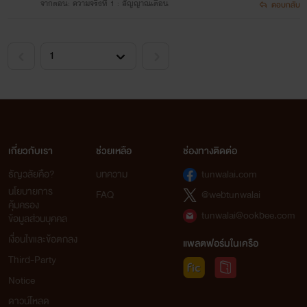
จากตอน: ความจริงที่ 1 : สัญญาณเตือน
ตอบกลับ
เกี่ยวกับเรา
ช่วยเหลือ
ช่องทางติดต่อ
ธัญวลัยคือ?
บทความ
tunwalai.com
นโยบายการ
FAQ
@webtunwalai
คุ้มครอง
tunwalai@ookbee.com
ข้อมูลส่วนบุคคล
เงื่อนไขและข้อตกลง
แพลตฟอร์มในเครือ
Third-Party
Notice
ดาวน์โหลด