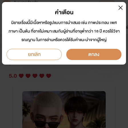
Tunwalai ธัญวลัย
เปิดแอป
เพื่อประสบการณ์ที่ดีกว่าบนมือถือ
คำเตือน
เข้าสู่ระบบ
นิยายเรื่องนี้มีเนื้อหาหรือรูปแบบการนำเสนอ เช่น ภาพประกอบ เพศ
มาใหม่
หน้าแรก
นิยาย
อีบุ๊ก
การ์ตูน
ดรีมแชท
ธัญลิสต์
ภาษา เป็นต้น ที่อาจไม่เหมาะสมกับผู้อ่านที่อายุต่ำกว่า 18 ปี ควรใช้วิจา
รณญาน ในการอ่านหรือควรได้รับคำแนะนำจากผู้ใหญ่
Tiger's Cage พยัคฆ์กรงวานร
ยกเลิก
ตกลง
นักเขียน:
takerukung
นักวาด: Peluna Lala
Y
5.0