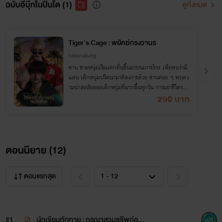
ฉบับอีบุ๊กในปิ่นโต (1)
ดูทั้งหมด
Tiger's Cage : พยัคฆ์กรงวานร
takerukung
ซาน ชายหนุ่มเรือแตกตื่นขึ้นมาบนเกาะร้าง เพื่อพบว่ามี
แดน เด็กหนุ่มปริศนามาติดเกาะด้วย ซานค่อย ๆ พบคว
ามน่าสงสัยของเด็กหนุ่มที่มากขึ้นทุกวัน การเอาชีวิตรอด
จึงกลายเป็นเกมที่คนตอแหลที่สุดคือผู้ชนะ
290 บาท
ตอนนิยาย (
12
)
ตอนแรกสุด
#1
นักเขียนทักทาย : กรุณาสวมชูชีพก่อนล