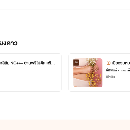
ียงดาว
ักสีส้ม NC+++ อ่านฟรีไม่ติดเหรีย
เมียอวบหมว
จบ
ณิชมนต์ / แพรเพ
อีโรติก