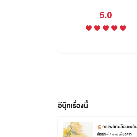
5.0
อีบุ๊กเรื่องนี้
กรงพยัคฆ์ล้อมตะวัน
ญ
ณิชมนต์ / แพรเพียงดาว