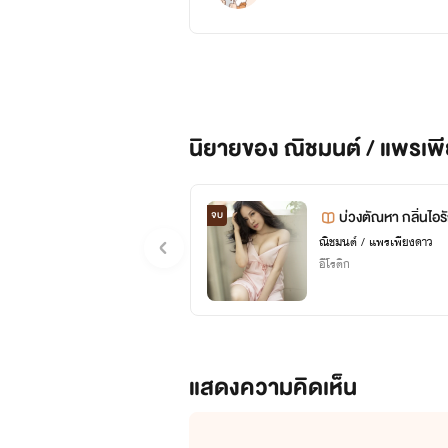
นิยายของ ณิชมนต์ / แพรเพ
บ่วงตัณหา กลิ่นไอร
จบ
ญ
ณิชมนต์ / แพรเพียงดาว
อีโรติก
แสดงความคิดเห็น