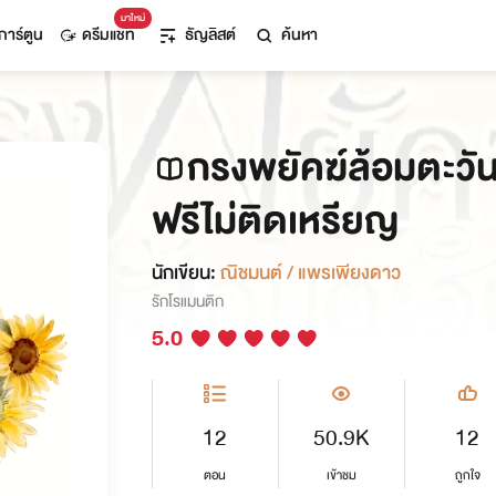
มาใหม่
การ์ตูน
ดรีมแชท
ธัญลิสต์
ค้นหา
กรงพยัคฆ์ล้อมตะวั
ฟรีไม่ติดเหรียญ
นักเขียน:
ณิชมนต์ / แพรเพียงดาว
รักโรแมนติก
5.0
12
50.9K
12
ตอน
เข้าชม
ถูกใจ