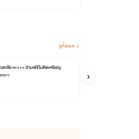
ดูทั้งหมด
ดเสือ nc+++ อ่านฟรีไม่ติดเหรียญ
พร
++
ียงดาว
ณิชมนต
อีโรติก