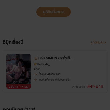
ดูรีวิวทั้งหมด
อีบุ๊กเรื่องนี้
ดูทั้งหมด
BAD SIMON ของล้ำเส้น(เ
พลย์บอย)
Badstyle_
อีโรติก
ซื้ออีบุ๊กปลดล็อกนิยาย
เคยปลดล็อกนิยายได้ส่วนลดอีบุ๊ก
249 บาท
279 บาท
2 วัน 15 : 17 : 20
ตอนนิยาย (
113
)