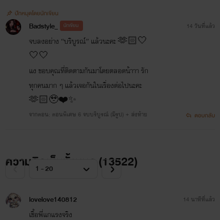
ปักหมุดโดยนักเขียน
Badstyle_
นักเขียน
14 วันที่แล้ว
จบลงอย่าง “บริบูรณ์” แล้วนะคะ 🫶🏻🤍
🤍🤍
แง ขอบคุณที่ติดตามกันมาโดยตลอดน้าาา รัก
ทุกคนมาก ๆ แล้วเจอกันในเรื่องต่อไปนะคะ
🫶🏻🥹❤️✨
จากตอน: ตอนพิเศษ 6 จบบริบูรณ์ (มีรูป) + ส่งท้าย
ตอบกลับ
ความคิดเห็นทั้งหมด (
13522
)
lovelove140812
14 นาทีที่แล้ว
เชื้อพี่แกแรงจริง