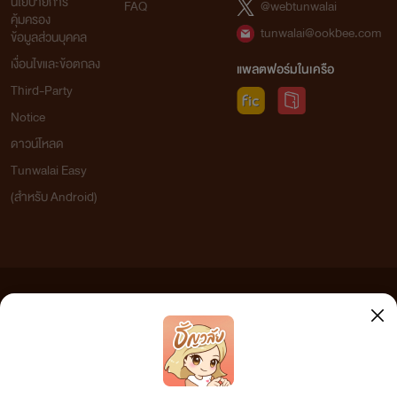
นโยบายการ
FAQ
@webtunwalai
คุ้มครอง
tunwalai@ookbee.com
ข้อมูลส่วนบุคคล
เงื่อนไขและข้อตกลง
แพลตฟอร์มในเครือ
Third-Party
Notice
ดาวน์โหลด
Tunwalai Easy
(สำหรับ Android)
ข้อความที่ท่านได้อ่านจากเว็บไซต์นี้เกิดจากการเขียนโดยสาธารณชนและเผยแพร่โดยอัตโนมัติ ผู้ดูแล
เว็บไซต์แห่งนี้ไม่ได้เห็นด้วยและไม่ขอรับผิดชอบต่อข้อความใดๆ ทั้งสิ้น ดังนั้นผู้อ่านทุกท่านโปรดใช้
วิจารณญาณในการกลั่นกรองด้วยตนเอง และหากท่านพบข้อความใดๆ ที่ขัดต่อกฎหมายและศีลธรรม
กรุณาแจ้งมาที่ tunwalai@ookbee.com เพื่อทีมงานจะได้ดำเนินการในทันที ทั้งนี้ ทางเว็บไซต์ขอสงวน
ลิขสิทธิ์ตามพระราชบัญญัติลิขสิทธิ์ (ฉบับเพิ่มเติม) พ.ศ.2558