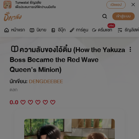
Tunwalai ธัญวลัย
เปิดแอป
เพื่อประสบการณ์ที่ดีกว่าบนมือถือ
เข้าสู่ระบบ
มาใหม่
หน้าแรก
นิยาย
อีบุ๊ก
การ์ตูน
ดรีมแชท
ธัญลิสต์
ความลับของไอ้ติ๋ม (How the Yakuza
Boss Became the Red Wave
Queen's Minion)
นักเขียน:
DENGDEEBEE
ตลก
0.0