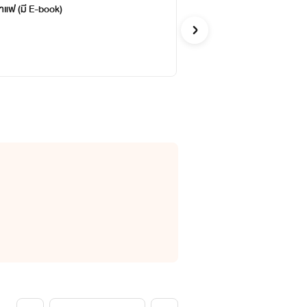
าแฟ (มี E-book)
ใยร
จบ
รตีสุภัค
รักโรแ