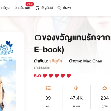
มาใหม่
การ์ตูน
ดรีมแชท
ธัญลิสต์
ค้นหา
ของขวัญแทนรักจากหั
E-book)
นักเขียน:
รตีสุภัค
นักวาด: Mao Chan
รักโรแมนติก
5.0
39
47.4K
234
ตอน
เข้าชม
ถูกใจ