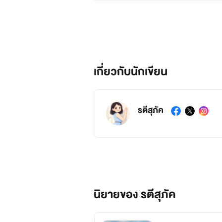
เกี่ยวกับนักเขียน
รตีสุภัค
นิยายของ รตีสุภัค