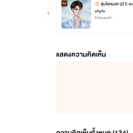
อุ่นไอหมอก (มี E-b
จบ
รตีสุภัค
รักโรแมนติก
แสดงความคิดเห็น
ความคิดเห็นทั้งหมด (
134
)