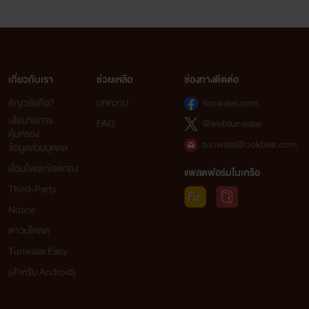
เกี่ยวกับเรา
ช่วยเหลือ
ช่องทางติดต่อ
ธัญวลัยคือ?
บทความ
tunwalai.com
นโยบายการ
FAQ
@webtunwalai
คุ้มครอง
tunwalai@ookbee.com
ข้อมูลส่วนบุคคล
เงื่อนไขและข้อตกลง
แพลตฟอร์มในเครือ
Third-Party
Notice
ดาวน์โหลด
Tunwalai Easy
(สำหรับ Android)