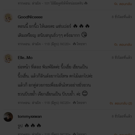
จากตอน: ล่ามใจ - 101 ใช้มือรูดให้พี่หน่อยครับ🔥
ตอบกลับ
GoodNiceeee
8 ชั่วโมงที่แล้ว
ตอนนี้ ยกนิ้ว ให้เลยคะ แซ่บเว่อร์ 🔥🔥🔥
เติมเหรียญ สนับสนุนรั่วๆๆ ครั่งมากก 😘
จากตอน: ล่ามใจ - 118 (มีรูป) NC20+ 🔥โหยหา
ตอบกลับ
Elle..Mo
8 ชั่วโมงที่แล้ว
ย่อหน้า ที่สอง พิมพ์ผิดค่ะ นิ้วเขี่ย เขียนเป็น
นิ้วเขี่น. แล้วก็ลินล์อยากไถ่โทษ ตกไม้เอกไปค่ะ
แล้วก็ อกคู่สวยกระเพื่อมสั่นไหวอย่างยั่วยวน
ขวนบีบขย้ำ เจียกเขียนเป็น บีบบย้ำ. ค่ะ 😊
จากตอน: ล่ามใจ - 118 (มีรูป) NC20+ 🔥โหยหา
ตอบกลับ (2)
tommyxxwan
8 ชั่วโมงที่แล้ว
รูป 🔥🔥🔥
จากตอน: ล่ามใจ - 118 (มีรูป) NC20+ 🔥โหยหา