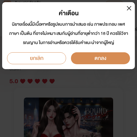
Tunwalai ธัญวลัย
เปิดแอป
เพื่อประสบการณ์ที่ดีกว่าบนมือถือ
คำเตือน
เข้าสู่ระบบ
นิยายเรื่องนี้มีเนื้อหาหรือรูปแบบการนำเสนอ เช่น ภาพประกอบ เพศ
มาใหม่
หน้าแรก
นิยาย
อีบุ๊ก
การ์ตูน
ดรีมแชท
ธัญลิสต์
ภาษา เป็นต้น ที่อาจไม่เหมาะสมกับผู้อ่านที่อายุต่ำกว่า 18 ปี ควรใช้วิจา
รณญาน ในการอ่านหรือควรได้รับคำแนะนำจากผู้ใหญ่
BOUND ซ่อนพันธะ ล่ามใจ
ยกเลิก
ตกลง
นักเขียน:
ลำเจียก Story Truth
นักวาด: พิม ม.
อีโรติก
5.0