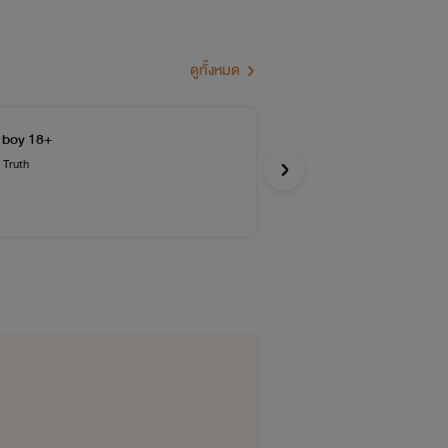
ดูทั้งหมด
d boy 18+
My
 Truth
ลำเจ
อีโรติก