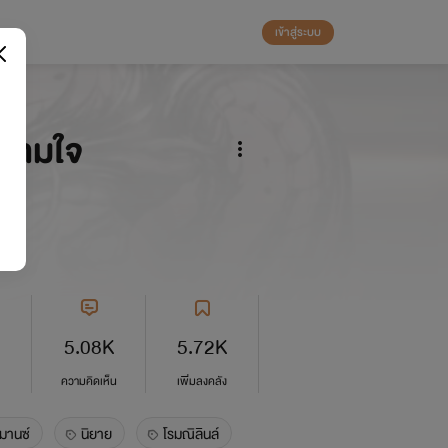
เข้าสู่ระบบ
ล่ามใจ
 ม.
5.08K
5.72K
ความคิดเห็น
เพิ่มลงคลัง
มานซ์
นิยาย
โรมณิลินล์