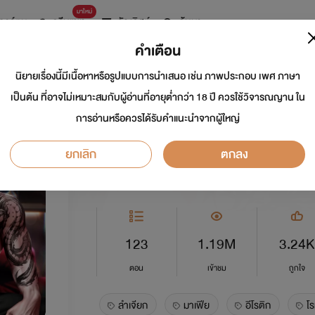
มาใหม่
การ์ตูน
ดรีมแชท
ธัญลิสต์
ค้นหา
คำเตือน
นิยายเรื่องนี้มีเนื้อหาหรือรูปแบบการนำเสนอ เช่น ภาพประกอบ เพศ ภาษา
BOUND ซ่อนพันธะ 
เป็นต้น ที่อาจไม่เหมาะสมกับผู้อ่านที่อายุต่ำกว่า 18 ปี ควรใช้วิจารณญาน ใน
การอ่านหรือควรได้รับคำแนะนำจากผู้ใหญ่
นักเขียน:
ลำเจียก Story Truth
นักวาด: พิม
ยกเลิก
ตกลง
อีโรติก
5.0
123
1.19M
3.24K
ตอน
เข้าชม
ถูกใจ
ลำเจียก
มาเฟีย
อีโรติก
โร