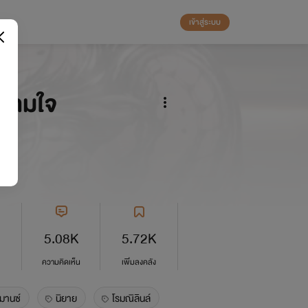
เข้าสู่ระบบ
ล่ามใจ
 ม.
5.08K
5.72K
ความคิดเห็น
เพิ่มลงคลัง
มานซ์
นิยาย
โรมณิลินล์