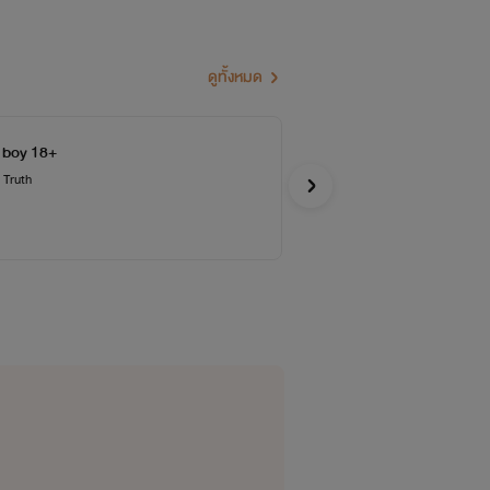
ดูทั้งหมด
d boy 18+
My
 Truth
ลำเจ
อีโรติก