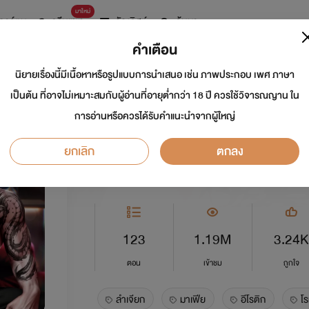
มาใหม่
การ์ตูน
ดรีมแชท
ธัญลิสต์
ค้นหา
คำเตือน
นิยายเรื่องนี้มีเนื้อหาหรือรูปแบบการนำเสนอ เช่น ภาพประกอบ เพศ ภาษา
BOUND ซ่อนพันธะ 
เป็นต้น ที่อาจไม่เหมาะสมกับผู้อ่านที่อายุต่ำกว่า 18 ปี ควรใช้วิจารณญาน ใน
การอ่านหรือควรได้รับคำแนะนำจากผู้ใหญ่
นักเขียน:
ลำเจียก Story Truth
นักวาด: พิม
ยกเลิก
ตกลง
อีโรติก
5.0
123
1.19M
3.24K
ตอน
เข้าชม
ถูกใจ
ลำเจียก
มาเฟีย
อีโรติก
โร