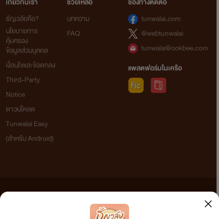
เป็นคนหน้าตาสวยและแต่งตัวแรง นิสัย ห้าวและชอบพูดเสียงดัง
เกี่ยวกับเรา
ช่วยเหลือ
ช่องทางติดต่อ
ธัญวลัยคือ?
บทความ
tunwalai.com
นโยบายการ
FAQ
@webtunwalai
คุ้มครอง
tunwalai@ookbee.com
เป็นลูกสาวคนโตของนักธุรกิจชื่อดัง
ข้อมูลส่วนบุคคล
เงื่อนไขและข้อตกลง
แพลตฟอร์มในเครือ
คณะ วิศวกรรมศาสตร์ ปี 2 ดาวคณะ
Third-Party
Notice
ดาวน์โหลด
Tunwalai Easy
(สำหรับ Android)
ข้อความที่ท่านได้อ่านจากเว็บไซต์นี้เกิดจากการเขียนโดยสาธารณชนและเผยแพร่โดยอัตโนมัติ ผู้ดูแล
เว็บไซต์แห่งนี้ไม่ได้เห็นด้วยและไม่ขอรับผิดชอบต่อข้อความใดๆ ทั้งสิ้น ดังนั้นผู้อ่านทุกท่านโปรดใช้
วิจารณญาณในการกลั่นกรองด้วยตนเอง และหากท่านพบข้อความใดๆ ที่ขัดต่อกฎหมายและศีลธรรม