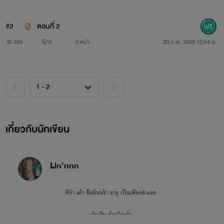
#2
ตอนที่ 2
399
0
0 หน้า
20 ก.พ. 2559 10:54 น.
บีบี บีระนัท
เป็นคนที่สวยและแต่งตัวแรง แต่นิสัยของเธอนั้น เป็นคนหยาบ
คาบ และกวนที่สุดในกลุ่มลูกสาวคนโตของมาเฟียชื่อดัง
เกี่ยวกับนักเขียน
คณะ ศิลปกรรมศาสตร์ ปี 2 ดาวคณะ
Lin'nnn
ดีจ้า เค้า ชื่อลินนร้า อายุ เป็นเพียงตัวเลข
เค้าเป็น ผู้หญิงนร้า