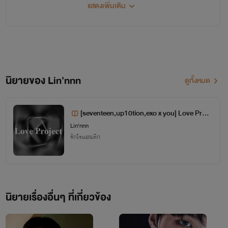
แสดงเพิ่มเติม
เวลาเค้าแต่งไม่ดีหรือคำที่เค้าใช้ไม่เหมาะสม
ก็ติกันได้นร้าไม่ว่า
ฝากติดตามเขากันเยอะๆนะคร้าาาาาาาาาาาา
นิยายของ Lin'nnn
ดูทั้งหมด
น้ำ น้ำระวี
เป็นคนน่ารักและชอบแต่งตัวน่ารัก นิสัย เป็นคนขี้อ้อน เหมาะกับ
[seventeen,up10tion,exo x you] Love Proje
ct #1
Lin'nnn
ลุค
รักโรแมนติก
เป็นลูกสาวคนเล็กของเจ้าของบริษัทส่งออกอัญมณี
นิยายเรื่องอื่นๆ ที่เกี่ยวข้อง
คณะ รัฐศาสตร์ ปี 2 ดาวคณะ