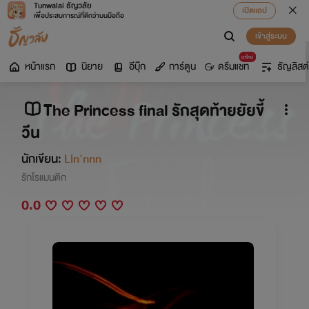
Tunwalai ธัญวลัย
เปิดแอป
เพื่อประสบการณ์ที่ดีกว่าบนมือถือ
เข้าสู่ระบบ
มาใหม่
หน้าแรก
นิยาย
อีบุ๊ก
การ์ตูน
ดรีมแชท
ธัญลิสต์
The Princess final รักสุดท้ายยัยขี้
วีน
นักเขียน:
Lin'nnn
รักโรแมนติก
0.0