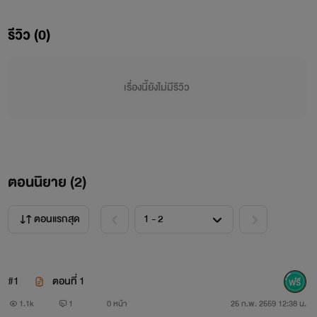
รีวิว (0)
สวัสดีจร้าไม่เจอกันนานเลย มาเปิดเรื่องใหม่ แต่เรื่องเก่าก็ยังไม่
ได้แต่งแต่ตอนนี้ขอลงกลุ่มThe Princess
เรื่องนี้ยังไม่มีรีวิว
ก่อนละกันไรท์ใช้นิสัยของคนในกลุ่มไรท์มีทั้งหมด5คนรวมไรท์
แล้ว นะจ๊ะ
เรามาแนะนำฝ่ายThe Princess กันดีกว่า
ตอนนิยาย (
2
)
ตอนแรกสุด
#1
ตอนที่ 1
1.1k
1
0 หน้า
25 ก.พ. 2559 12:38 น.