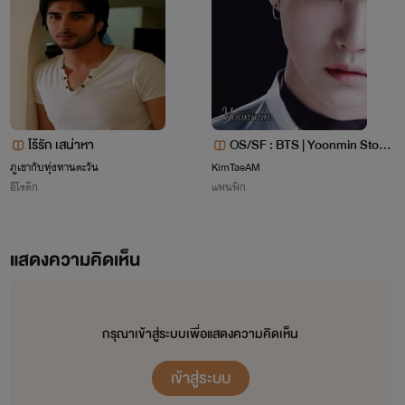
ไร้รัก เสน่าหา
OS/SF : BTS | Yoonmin Story
ภูเขากับทุ่งทานตะวัน
KimTaeAM
♡
อีโรติก
แฟนฟิก
แสดงความคิดเห็น
มิน มิรดา
เป็นคนที่แบ๊วและแต่งตัวเรียบร้อย นิสัย เป็นคนร่าเริงและ
กรุณาเข้าสู่ระบบเพื่อแสดงความคิดเห็น
หงุดหงิดง่าย
เข้าสู่ระบบ