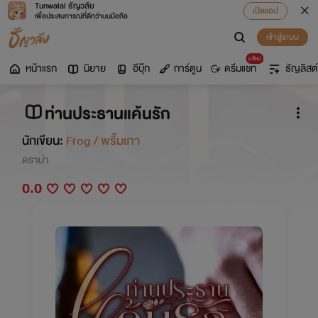
Tunwalai ธัญวลัย
เปิดแอป
เพื่อประสบการณ์ที่ดีกว่าบนมือถือ
เข้าสู่ระบบ
มาใหม่
หน้าแรก
นิยาย
อีบุ๊ก
การ์ตูน
ดรีมแชท
ธัญลิสต์
ท่านประธานแค้นรัก
นักเขียน:
Frog / พริ้มเภา
ดราม่า
0.0