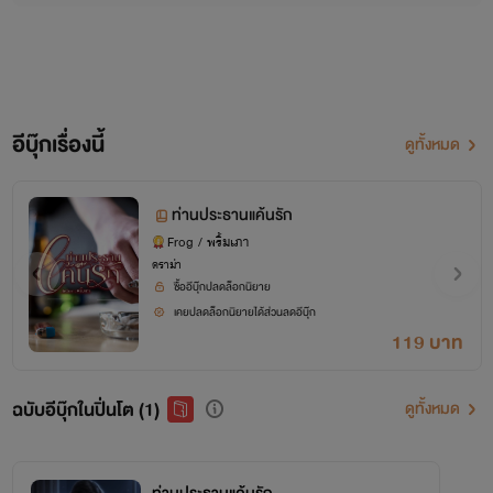
อีบุ๊กเรื่องนี้
ดูทั้งหมด
ท่านประธานแค้นรัก
Frog / พริ้มเภา
ดราม่า
ซื้ออีบุ๊กปลดล็อกนิยาย
เคยปลดล็อกนิยายได้ส่วนลดอีบุ๊ก
119 บาท
ฉบับอีบุ๊กในปิ่นโต (1)
ดูทั้งหมด