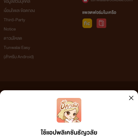
ข้อมูลส่วนบุคคล
เงื่อนไขและข้อตกลง
แพลตฟอร์มในเครือ
Third-Party
Notice
ดาวน์โหลด
Tunwalai Easy
(สำหรับ Android)
ข้อความที่ท่านได้อ่านจากเว็บไซต์นี้เกิดจากการเขียนโดยสาธารณชนและเผยแพร่โดยอัตโนมัติ ผู้ดูแล
เว็บไซต์แห่งนี้ไม่ได้เห็นด้วยและไม่ขอรับผิดชอบต่อข้อความใดๆ ทั้งสิ้น ดังนั้นผู้อ่านทุกท่านโปรดใช้
วิจารณญาณในการกลั่นกรองด้วยตนเอง และหากท่านพบข้อความใดๆ ที่ขัดต่อกฎหมายและศีลธรรม
กรุณาแจ้งมาที่ tunwalai@ookbee.com เพื่อทีมงานจะได้ดำเนินการในทันที ทั้งนี้ ทางเว็บไซต์ขอสงวน
ลิขสิทธิ์ตามพระราชบัญญัติลิขสิทธิ์ (ฉบับเพิ่มเติม) พ.ศ.2558
ใช้แอปพลิเคชันธัญวลัย