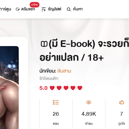
มาใหม่
การ์ตูน
ดรีมแชท
ธัญลิสต์
ค้นหา
(มี E-book) จะรวย
อย่าแปลก / 18+
นักเขียน:
สิบสาม
รักโรแมนติก
5.0
26
4.89K
7
ตอน
เข้าชม
ถูกใจ