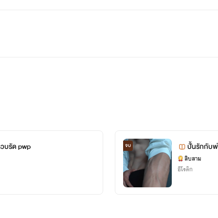
บรวบรัด pwp
ปั้นรักกับพ
จบ
สิบสาม
อีโรติก