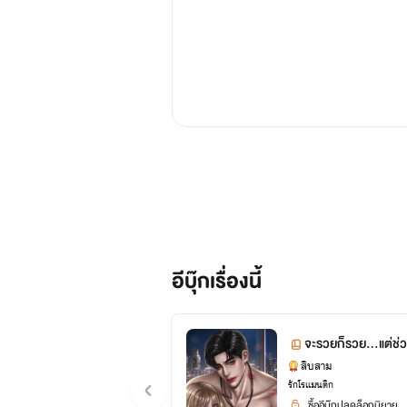
อีบุ๊กเรื่องนี้
จะรวยก็รวย…แต่ช่ว
สิบสาม
รักโรแมนติก
ซื้ออีบุ๊กปลดล็อกนิยาย