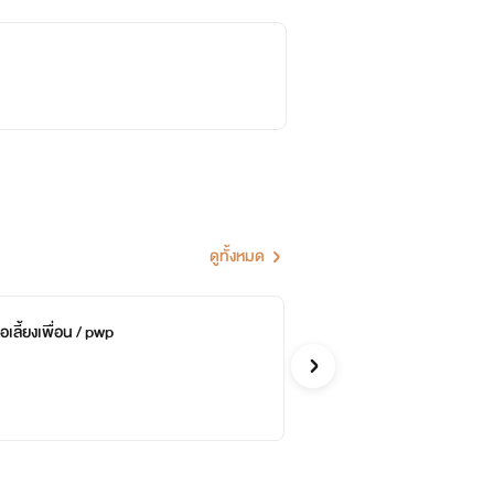
ดูทั้งหมด
่อเลี้ยงเพื่อน / pwp
ฉั
จบ
สิบส
Y