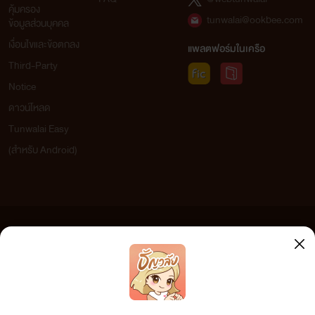
คุ้มครอง
tunwalai@ookbee.com
ข้อมูลส่วนบุคคล
เงื่อนไขและข้อตกลง
แพลตฟอร์มในเครือ
Third-Party
Notice
ดาวน์โหลด
Tunwalai Easy
(สำหรับ Android)
ข้อความที่ท่านได้อ่านจากเว็บไซต์นี้เกิดจากการเขียนโดยสาธารณชนและเผยแพร่โดยอัตโนมัติ ผู้ดูแล
เว็บไซต์แห่งนี้ไม่ได้เห็นด้วยและไม่ขอรับผิดชอบต่อข้อความใดๆ ทั้งสิ้น ดังนั้นผู้อ่านทุกท่านโปรดใช้
วิจารณญาณในการกลั่นกรองด้วยตนเอง และหากท่านพบข้อความใดๆ ที่ขัดต่อกฎหมายและศีลธรรม
กรุณาแจ้งมาที่ tunwalai@ookbee.com เพื่อทีมงานจะได้ดำเนินการในทันที ทั้งนี้ ทางเว็บไซต์ขอสงวน
ลิขสิทธิ์ตามพระราชบัญญัติลิขสิทธิ์ (ฉบับเพิ่มเติม) พ.ศ.2558