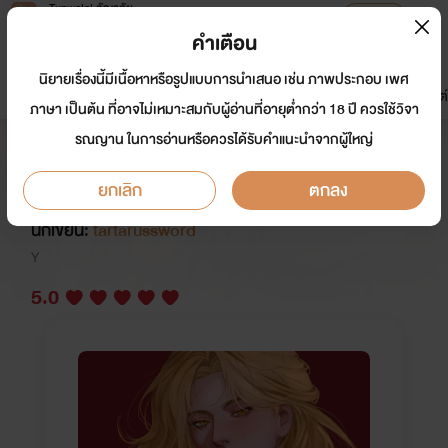
Tunwalai ธัญวลัย
เปิดแอป
เพื่อประสบการณ์ที่ดีกว่าบนมือถือ
คำเตือน
เข้าสู่ระบบ
นิยายเรื่องนี้มีเนื้อหาหรือรูปแบบการนำเสนอ เช่น ภาพประกอบ เพศ
มาใหม่
หน้าแรก
นิยาย
อีบุ๊ก
การ์ตูน
ดรีมแชท
ธัญลิสต์
ภาษา เป็นต้น ที่อาจไม่เหมาะสมกับผู้อ่านที่อายุต่ำกว่า 18 ปี ควรใช้วิจา
รณญาน ในการอ่านหรือควรได้รับคำแนะนำจากผู้ใหญ่
Beauty and The Thief ติดหนาม
กุหลาบคลั่ง
ยกเลิก
ตกลง
นักเขียน:
tartarussword
Y
5.0