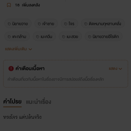
18
เพิ่มลงคลัง
นิยายวาย
เจ้าชาย
โจร
ติดหนามกุหลาบคลั่ง
เคะกล้าม
เมะควีน
เมะสวย
นิยายวายอีโรติก
แสดงเพิ่มเติม
นิยายวายแฟนตาซี
ฺbl
โรแมนซ์แฟนตาซี
คำเตือนเนื้อหา
แสดง
คำเตือนเกี่ยวกับเนื้อหาในเรื่องอาจมีการสปอยล์ถึงเนื้อเรื่องหลัก
คำโปรย
แนะนำเรื่อง
ทรงโจร แต่ปล้นจริง