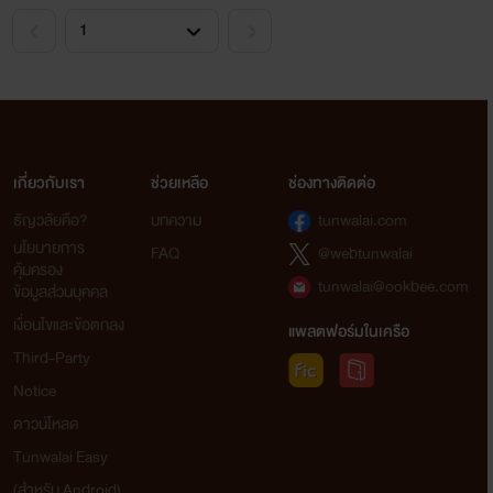
เกี่ยวกับเรา
ช่วยเหลือ
ช่องทางติดต่อ
ธัญวลัยคือ?
บทความ
tunwalai.com
นโยบายการ
FAQ
@webtunwalai
คุ้มครอง
tunwalai@ookbee.com
ข้อมูลส่วนบุคคล
เงื่อนไขและข้อตกลง
แพลตฟอร์มในเครือ
Third-Party
Notice
ดาวน์โหลด
Tunwalai Easy
(สำหรับ Android)