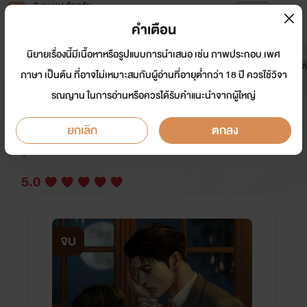
Tunwalai ธัญวลัย
เปิดแอป
เพื่อประสบการณ์ที่ดีกว่าบนมือถือ
คำเตือน
เข้าสู่ระบบ
นิยายเรื่องนี้มีเนื้อหาหรือรูปแบบการนำเสนอ เช่น ภาพประกอบ เพศ
มาใหม่
หน้าแรก
นิยาย
อีบุ๊ก
การ์ตูน
ดรีมแชท
ธัญลิสต์
ภาษา เป็นต้น ที่อาจไม่เหมาะสมกับผู้อ่านที่อายุต่ำกว่า 18 ปี ควรใช้วิจา
รณญาน ในการอ่านหรือควรได้รับคำแนะนำจากผู้ใหญ่
ใต้เงาเขมรุจ mpreg
ยกเลิก
ตกลง
นักเขียน:
เก้าใบเทา
Y
5.0
จบ