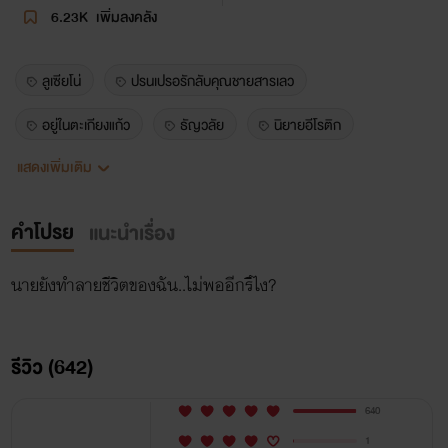
6.23K
เพิ่มลงคลัง
ลูเซียโน่
ปรนเปรอรักลับคุณชายสารเลว
อยู่ในตะเกียงแก้ว
ธัญวลัย
นิยายอีโรติก
แสดงเพิ่มเติม
พระเอกธงดำ
เลว
นอกกายนอกใจ
พระเอกเลว
kingofengineering
มหาลัยอเธน่า
คำโปรย
แนะนำเรื่อง
คิงวิศวะ
เฌอร์ชีวา
นักข่าว
วิศวะ
นายยังทำลายชีวิตของฉัน..ไม่พออีกรึไง?
นิเทศ
takiangkeaw
ลูกชายนายก
erotic
darkromance
luciano
darkromance2026
รีวิว (642)
nicolas
นิโคลัสสายขิม
porsche
640
เพอร์เช่ซีไมเนอร์
บำบัดรักคุณชายเพลย์บอย
เดม่อน
1