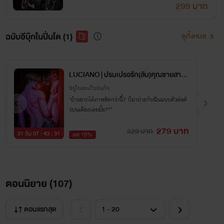
299 บาท
ฉบับอีบุ๊กในปิ่นโต (1)
ดูทั้งหมด
LUCIANO | ปรนเปรอรัก(ลับ)คุณชายสารเ
ลว
อยู่ในตะเกียงแก้ว
"ถ้าอยากได้ภาพชัดกว่านี้? ก็มาถ่ายกับฉันแบบตัวต่อตั
วบนเตียงเลยมั้ย?"”
279 บาท
329 บาท
31 วัน 07 : 43 : 31
ลด 15%
ตอนนิยาย (
107
)
ตอนแรกสุด