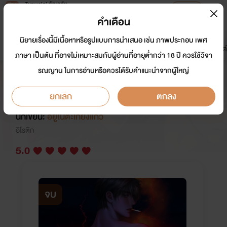
Tunwalai ธัญวลัย
เปิดแอป
เพื่อประสบการณ์ที่ดีกว่าบนมือถือ
คำเตือน
เข้าสู่ระบบ
นิยายเรื่องนี้มีเนื้อหาหรือรูปแบบการนำเสนอ เช่น ภาพประกอบ เพศ
มาใหม่
หน้าแรก
นิยาย
อีบุ๊ก
การ์ตูน
ดรีมแชท
ธัญลิสต์
ภาษา เป็นต้น ที่อาจไม่เหมาะสมกับผู้อ่านที่อายุต่ำกว่า 18 ปี ควรใช้วิจา
รณญาน ในการอ่านหรือควรได้รับคำแนะนำจากผู้ใหญ่
LUCIANO | ปรนเปรอ
รัก(ลับ)คุณชายสารเลว
ยกเลิก
ตกลง
นักเขียน:
อยู่ในตะเกียงแก้ว
อีโรติก
5.0
จบ