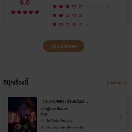
5.0
0
เดม่อนโอลิเวีย
ลูเซียโน่เฌอร์ชีวา
แฟนเก่า
0
onenightstand
ดราม่า
bdsm
นอกกาย
1
คลั่งรัก
อีโรติก
ปล่อยท้อง
มีอะไรกันทั้งเรื่อง
ดูรีวิวทั้งหมด
เซ็กส์ถึงใจ
อีบุ๊กเรื่องนี้
ดูทั้งหมด
LUCIANO | ปรนเปรอรัก
(ลับ)คุณชายสารเลว
อยู่ในตะเกียงแก้ว
อีโรติก
ซื้ออีบุ๊กปลดล็อกนิยาย
เคยปลดล็อกนิยายได้ส่วนลดอีบุ๊ก