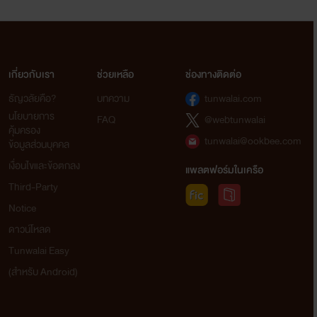
เกี่ยวกับเรา
ช่วยเหลือ
ช่องทางติดต่อ
ธัญวลัยคือ?
บทความ
tunwalai.com
นโยบายการ
FAQ
@webtunwalai
คุ้มครอง
tunwalai@ookbee.com
ข้อมูลส่วนบุคคล
เงื่อนไขและข้อตกลง
แพลตฟอร์มในเครือ
Third-Party
Notice
ดาวน์โหลด
Tunwalai Easy
(สำหรับ Android)