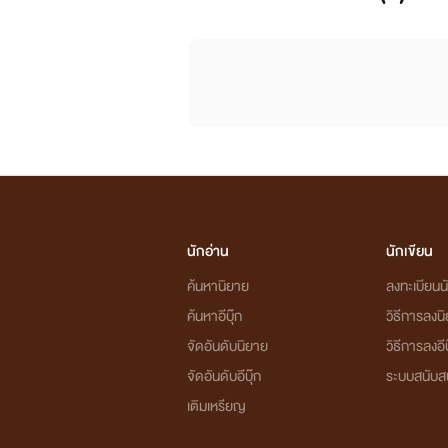
ความรักที่เก
มาค้นหา'ความรัก'ในความพัลวัน ของ เบญญาภาและคิณณ์ณ
นักอ่าน
นักเขียน
ปัญหา บวกเสริมเติมแต่ง ไว้ในเรื่องนี้ 'รักจะเพียงพ
ค้นหานิยาย
ลงทะเบียนนั
ค้นหาอีบุ๊ก
วิธีการลงน
จัดอันดับนิยาย
วิธีการลงอีบ
จัดอันดับอีบุ๊ก
ระบบสนับส
ก้าวเข้าสู่ปีที่ห้า
สำหรับการเขียนนิยายของไรท์(นับคร่าว
เติมเหรียญ
หาหนังสือแนวอื่นเพื่อทำรายงานส่งอาจารย์