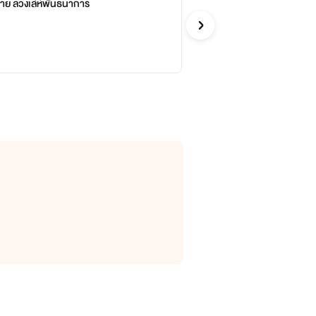
้าย ลวงเล่ห์พันธนาการ
พบ
Siri
ัวจริง'
มากขึ้นทุกขณะ และไม่ใช่แค่เพียงฝ่ายเดียว
รักโรแ
คู่เดียวซะด้วยสิ ความรักต่างรูปแบบ จะจบลงแบบใด เข้า
์กำลังเขียนเรื่องอะไรหรือกำลังจะเขียนเรื่องอะไรจะลง