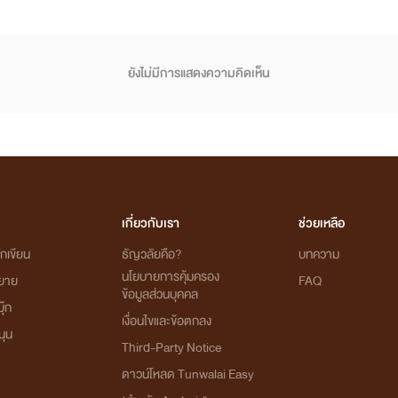
'เพราะคืนนั้น'
ิดจากความไม่พร้อม แต่เพราะคืนนั้นเป็นเหตุ และเมื่อไหร่ เขาและเธอจะพร้อมกับรักครั้งนี้ ค้นหาและคอยล
ยังไม่มีการแสดงความคิดเห็น
(เรื่องนี้แนวฟีลกู๊ด+อีโรติก ไม่ดึงดราม่าน๊า)
💗😍
'รักนี้ รสชาติเป็นแบบใด' เปรี้ยว หวาน ขมปี๋ หรือเผ็ดแซ่บสะท้านทรวง มาค้นหากันได้
ภัทร ในเรื่อง'ขอให้รัก เป็นเหมือนดั่งวันแรกเจอ' เมื่อไรท์เขียนเรื่องฟีลกู้ดมามาก แต่สิ่งที่ประสบพบ
เกี่ยวกับเรา
ช่วยเหลือ
อให้ชีวิตคู่ไปต่อกันได้ไหม' (เมื่อชีวิตจริงไม่ได้สวยหรูเหมือนในนิยาย ก็เขียนนิยายให้ปั่นประสาทไปเลย)😂
กเขียน
ธัญวลัยคือ?
บทความ
นโยบายการคุ้มครอง
✌🙏
ิยาย
FAQ
ข้อมูลส่วนบุคคล
ุ๊ก
เงื่อนไขและข้อตกลง
นุน
Third-Party Notice
ๆ) แต่เดิมก็พอจะมีความสามารถในด้านการเขียนอยู่บ้าง แต่ไม่เคยลองเขียนนิยาย เคยหาอ่านและศึกษาวิธี
แท้ๆ) แต่ทั้งนี้ จุดเริ่มต้นก็คือ
การเริ่ม
จริงๆ รวมถึงประสบการณ์การอ่านที่สั่งสมมา และประสบการณ์ชี
ดาวน์โหลด Tunwalai Easy