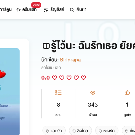
มาใหม่
การ์ตูน
ดรีมแชท
ธัญลิสต์
ค้นหา
รู้ไว้นะ ฉันรักเธอ ยั
นักเขียน:
Siriprapa
รักโรแมนติก
0.0
8
343
1
ตอน
เข้าชม
ถูกใจ
แอบรัก
ชิดใกล้
หลงรัก
ช่ว