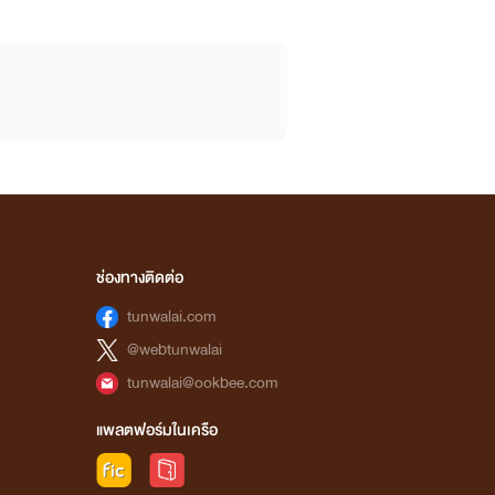
ุ้นไปด้วยกัน
เจอกลับย้อนแย้ง(มันไม่ใช่เลย) จึงเขียนเรื่องราวทุก
ช่องทางติดต่อ
 ใครไม่ชอบปล่อยผ่านได้ เรื่องฟีลกู๊ดมีเกินครึ่งจ้า
tunwalai.com
@webtunwalai
tunwalai@ookbee.com
แพลตฟอร์มในเครือ
เมื่อเจอหนังสือวิธีการเขียนนิยายในหอสมุด(ทั้งที่ไป
วิตที่เคยได้ท่องเที่ยวและพบเจอผู้คน