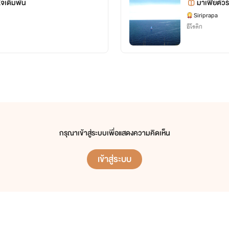
ใจเดิมพัน
มาเฟียตัวร
จบกันไปแล้วสำหรับสองเรื่องล่าสุด
Siriprapa
าใจเข้าเล่น และไม่อาจเปิดเผยเรื่องส่วนตัว แต่เมื่อแฟนรับจ้าง ดันมีความรู้สึกเข้าใกล้สิ่งที่เรียกว่า
'แฟนต
อีโรติก
เรื่องนี้จบไปเรียบร้อยแล้ว มาอ่าน มาโหลดกันได้จ้า
😊💗
อีกเรื่องคือ
นแบบไหนมาก่อน และหลังจากจากเป็นที่รักแล้ว จะเป็นแบบใด มาค้นหาคำตอบกันได้ และเรื่องนี้ไม่ได้มีเพียง
มาอ่าน มาโหลดกันได้จ้า
กรุณาเข้าสู่ระบบเพื่อแสดงความคิดเห็น
💗😍💖
เข้าสู่ระบบ
ย โดยการเปิดเพจ
นิยายของ Siriprapa
สามารถดูการอัพเดต และพูดคุยแลกเปลี่ยนความสนใจได้ ทั้งนี้ไรท
ไว้ให้จ้า
(ลิงค์เพจ
นิยายของ Siriprapa
ตามที่แปะไว้จ้า)
😍🙏✌