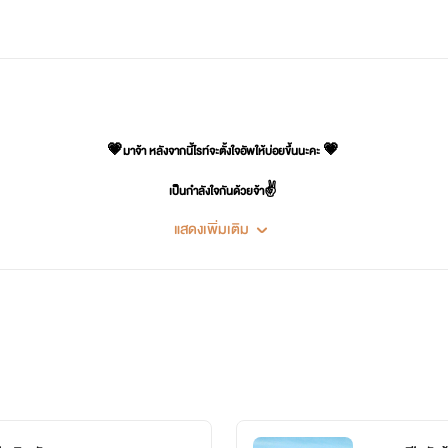
💗มาจ้า หลังจากนี้ไรท์จะตั้งใจอัพให้บ่อยขึ้นนะคะ 💗
เป็นกำลังใจกันด้วยจ้า✌
แสดงเพิ่มเติม
😍⚡
ยังคงเปิดแฟลซเซลล์และจัดโปรโมชั่นรายตอนกันอย่างต่อเนื่อง มาอ่าน มาโหลดกันได้จ้า
⚡😍
รู้ไว้นะ ฉันรักเธอ ยัยคนชิดใกล้
ก แม้เธออยู่ใกล้แค่เพียงเอื้อม อยู่ใกล้ในทุกช่วงเวลา ตั้งแต่เราแรกพบสบตากัน ในวันนั้น..วันที่เธอย้ายมาอย
💗💗💗
ของ
Siriprapa
นิยายรัก โรแมนติก ผสมผสานความโรมานซ์ ในหลากหลายคาแรคเตอร์ของตัวละคร บ้างก็แสนด
กันออกไป มาเอาใจช่วยและหาคำตอบกันได้ในนิยายของSiriprapa