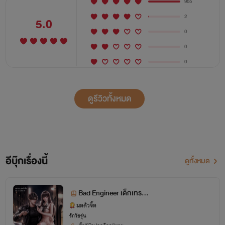
955
2
5.0
0
0
0
ดูรีวิวทั้งหมด
อีบุ๊กเรื่องนี้
ดูทั้งหมด
เทรย์ซิส :
ลูกชายยากูซ่า เรียนวิศวะปี3 นิสัยดิบเถื่อน ปาก
ร้าย
Bad Engineer เด็กเทรย์ซิ
สายขิม :
หลานสาวแม่บ้านครอบครัวเทรย์ซิส ดื้อ แสบ ซน
ส
มดตัวจี๊ด
รักวัยรุ่น
จนได้ฉายาว่า ‘ลิงน้อย’ ตั้งแต่เด็ก