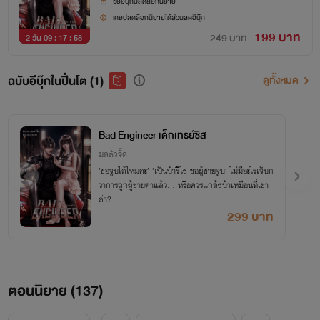
ซื้ออีบุ๊กปลดล็อกนิยาย
เคยปลดล็อกนิยายได้ส่วนลดอีบุ๊ก
199 บาท
249 บาท
2 วัน 09 : 17 : 57
•••
ฉบับอีบุ๊กในปิ่นโต (1)
ดูทั้งหมด
‘ขอจูบได้ไหมคะ’
Bad Engineer เด็กเทรย์ซิส
‘เป็นบ้ารึไง ขอผู้ชายจูบ’
มดตัวจี๊ด
‘ขอจูบได้ไหมคะ’ ‘เป็นบ้ารึไง ขอผู้ชายจูบ’ ไม่มีอะไรเจ็บก
ไม่มีอะไรเจ็บกว่าการถูกผู้ชายด่าแล้ว…
ว่าการถูกผู้ชายด่าแล้ว… หรือควรแกล้งบ้าเหมือนที่เขา
ด่า?
หรือควรแกล้งบ้าเหมือนที่เขาด่า?
299 บาท
พูดคุย
ตอนนิยาย (
137
)