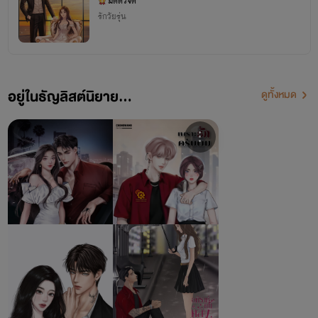
มดตัวจี๊ด
รักวัยรุ่น
อยู่ในธัญลิสต์นิยาย...
ดูทั้งหมด