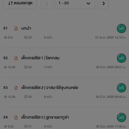
พาลูกชายพี่เซนต์และนุ้งน้ำตาลมาเดบิวท์แล้วค้าบ หน้าตาถอด
ตอนแรกสุด
แบบมาจากพ่อ แต่ไม่รู้ว่านิสัยจะเหมือนกันไหม ฮ่าๆ ฝากทุกคน
เอ็นดูกันด้วยนะคะ
#1
บทนำ
คำเตือน!
นิยายเรื่องนี้มีเนื้อหารุนแรง คำหยาบคาย โปรดใช้
21k
24
8 หน้า
07 พ.ค. 2569 12:18 น.
วิจารณญาณในการอ่าน
#2
เด็กเทรย์ซิส 1 | โลกกลม
ไม่อนุญาต!
ให้นำเนื้อหาภายในนิยายไปดัดแปลงหรือทำซ้ำขึ้นมา
12.5k
24
7 หน้า
06 มี.ค. 2569 08:41 น.
ใหม่ ลิขสิทธิ์เป็นของนามปากกา ‘มดตัวจี๊ด’ แต่เพียงผู้เดียว หาก
ใครพบเห็นสามารถแจ้งเข้ามาทางเพจ (มดตัวจี๊ด) ได้นะคะ
#3
เด็กเทรย์ซิส 2 | วาสนาได้จูบคนหล่อ
ฝาก กดไลก์+คอมเมนต์ เป็นกำลังใจให้ไรท์ด้วยน้า
10.9k
20
8 หน้า
06 มี.ค. 2569 08:42 น.
#4
เด็กเทรย์ซิส 3 | ลูกชายยากูซ่า
9.2k
21
8 หน้า
06 มี.ค. 2569 17:40 น.