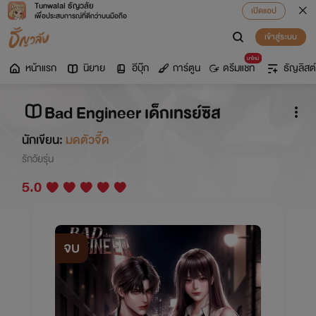
Tunwalai ธัญวลัย
เปิดแอป
เพื่อประสบการณ์ที่ดีกว่าบนมือถือ
เข้าสู่ระบบ
มาใหม่
หน้าแรก
นิยาย
อีบุ๊ก
การ์ตูน
ดรีมแชท
ธัญลิสต์
Bad Engineer เด็กเทรย์ซิส
นักเขียน:
มดตัวจี๊ด
รักวัยรุ่น
5.0
จบ