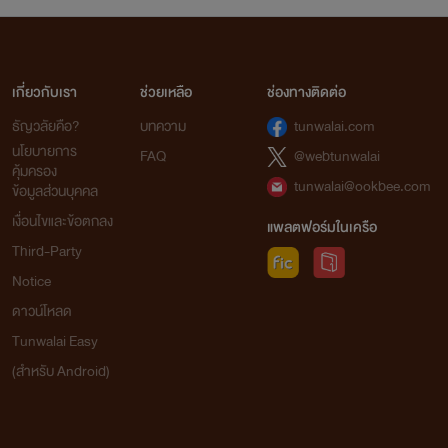
เกี่ยวกับเรา
ช่วยเหลือ
ช่องทางติดต่อ
ธัญวลัยคือ?
บทความ
tunwalai.com
นโยบายการ
FAQ
@webtunwalai
คุ้มครอง
tunwalai@ookbee.com
ข้อมูลส่วนบุคคล
เงื่อนไขและข้อตกลง
แพลตฟอร์มในเครือ
Third-Party
Notice
ดาวน์โหลด
Tunwalai Easy
(สำหรับ Android)