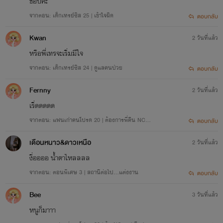
ชอบค่ะ
จากตอน: เด็กเทรย์ซิส 25 | เข้าใจผิด
ตอบกลับ
Kwan
2 วันที่แล้ว
หรือพี่เทรจะเริ่มมีใจ
จากตอน: เด็กเทรย์ซิส 24 | ดูแลคนป่วย
ตอบกลับ
Fernny
2 วันที่แล้ว
เริ่ดดดดด
จากตอน: แฟนเก่าคนโปรด 20 | ต้องการพี่คืน NC++
ตอบกลับ
( มีภาพประกอบ )
เดือนหนาว&ดาวเหนือ
2 วันที่แล้ว
งื่ออออ น้ำตาไหลลลล
จากตอน: ตอนพิเศษ 3 | สถานีต่อไป…แต่งงาน
ตอบกลับ
Bee
3 วันที่แล้ว
หนูก็มาาา