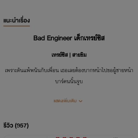
แนะนำเรื่อง
Bad Engineer เด็กเทรย์ซิส
เทรย์ซิส | สายขิม
เพราะดันแพ้พนันกับเพื่อน เธอเลยต้องบากหน้าไปขอผู้ชายหน้า
บาร์คนนั้นจูบ
แต่มันไม่จบแค่นั้น เพราะผู้ชายคนนั้น ดันเป็นหนุ่มข้างห้องคอน
แสดงเพิ่มเติม
โดที่เธอเพิ่งย้ายเข้ามาอยู่ แถมยังเป็น…ลูกชายเจ้านายป้าเธออีก
ด้วย!
รีวิว (957)