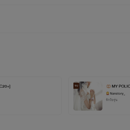
NC20+]
MY POLICE
จบ
write100
Nanstory_
รักวัยรุ่น