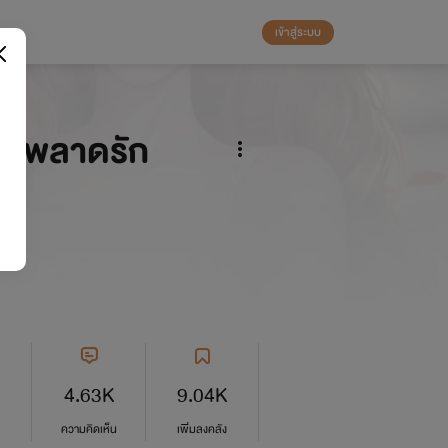
เข้าสู่ระบบ
 พลาดรัก
4.63K
9.04K
ความคิดเห็น
เพิ่มลงคลัง