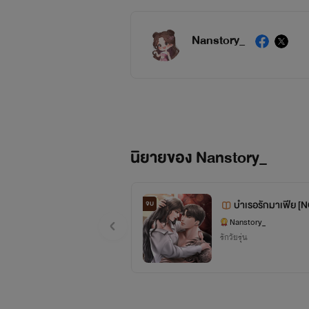
Nanstory_
นิยายของ Nanstory_
บำเรอรักมาเฟีย [
จบ
Nanstory_
รักวัยรุ่น