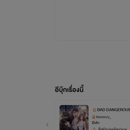
อีบุ๊กเรื่องนี้
BAD DANGEROUS 
Nanstory_
อีโรติก
ซื้ออีบุ๊กปลดล็อกนิยาย