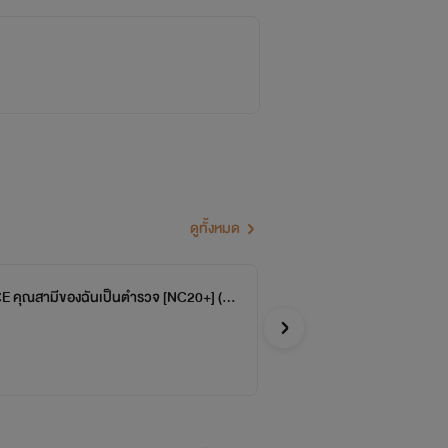
ดูทั้งหมด
 คุณสามีของฉันเป็นตำรวจ [NC20+] (Re
ล่า
จบ
%)
Nan
อีโรติก