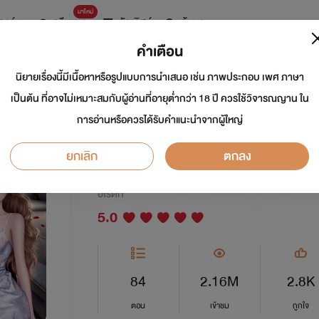
มาใหม่
การ์ตูน
ดรีมแชท
ธัญลิสต์
ค้นหา
คำเตือน
นิยายเรื่องนี้มีเนื้อหาหรือรูปแบบการนำเสนอ เช่น ภาพประกอบ เพศ ภาษา
BAD DANGEROUS
เป็นต้น ที่อาจไม่เหมาะสมกับผู้อ่านที่อายุต่ำกว่า 18 ปี ควรใช้วิจารณญาน ใน
การอ่านหรือควรได้รับคำแนะนำจากผู้ใหญ่
อันตราย
ยกเลิก
ตกลง
นักเขียน:
Nanstory_
นักวาด: คนวาดสีเทา
อีโรติก
5.0
84
2.16M
2.8K
ตอน
เข้าชม
ถูกใจ