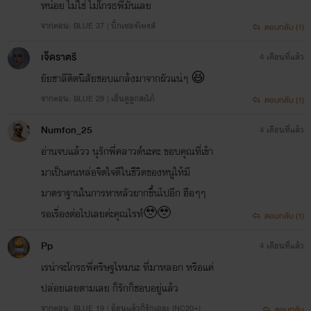
หน่อย ไม่ใช่ ไม่โกรธพี่มันเลย
จากตอน: BLUE 37 | บิ๊กเซอร์ไพรส์
ตอบกลับ (1)
เจ็ดราตรี
4 เดือนที่แล้ว
ยัยชาลีติดนิสัยชอบแกล้งมาจากผัวแน่ๆ 😆
จากตอน: BLUE 29 | เอ็นดูลูกสะใภ้
ตอบกลับ (1)
Numfon_25
4 เดือนที่แล้ว
อ่านจบแล้วว นุรักพี่คลาวด์นะคะ ขอบคุณที่เข้า
มาเป็นคนหล่อจิตใจดีในชีวิตของหนูให้มี
มาตราฐานในการหาหลัวยากขึ้นไปอีก ฮือๆๆ
รอเรื่องต่อไปเลยค่ะคุณไรท์🥹🥹
ตอบกลับ (1)
Pp
4 เดือนที่แล้ว
เรน่าจะโกรธพี่คริษฐไหมนะ ที่มาหลอก หรือแค่
ปล่อยเลยตามเลย ก็รักก็ชอบอยู่แล้ว
จากตอน: BLUE 19 | อ้อนแล้วก็รักเถอะ (NC20+)
ตอบกลับ