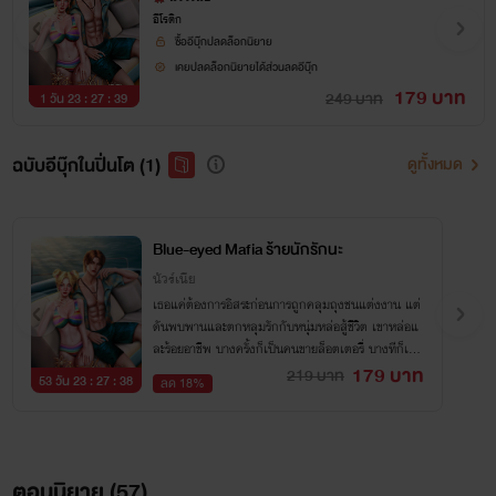
อีโรติก
ซื้ออีบุ๊กปลดล็อกนิยาย
เคยปลดล็อกนิยายได้ส่วนลดอีบุ๊ก
179 บาท
249 บาท
1 วัน 23 : 27 : 38
ฉบับอีบุ๊กในปิ่นโต (1)
ดูทั้งหมด
Blue-eyed Mafia ร้ายนักรักนะ
นัวร์เนีย
เธอแค่ต้องการอิสระก่อนการถูกคลุมถุงชนแต่งงาน แต่
ดันพบพานและตกหลุมรักกับหนุ่มหล่อสู้ชีวิต เขาหล่อแ
ละร้อยอาชีพ บางครั้งก็เป็นคนขายล็อตเตอรี่ บางทีก็เปิ
ดบาร์ริมหาด ขนาดบางวันยังเหมือนมาเฟีย! เอ๊ะ...
179 บาท
219 บาท
53 วัน 23 : 27 : 37
ลด 18%
ตอนนิยาย (
57
)