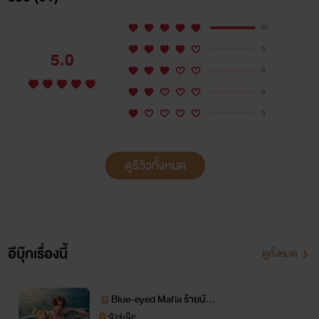
31
0
5.0
0
0
0
ดูรีวิวทั้งหมด
อีบุ๊กเรื่องนี้
ดูทั้งหมด
Blue-eyed Mafia ร้ายนัก
รักนะ
นัวร์เนีย