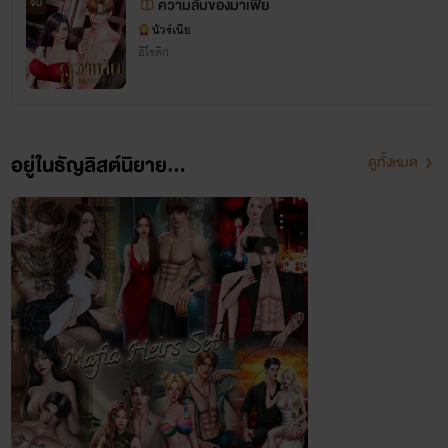
ความลับของมาเฟีย
จบ
นัวร์เนีย
อีโรติก
อยู่ในธัญลิสต์นิยาย...
ดูทั้งหมด