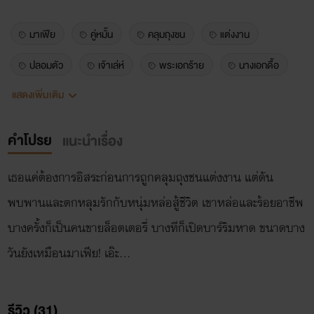
มาเฟีย
คู่หมั้น
คลุมถุงชน
แต่งงาน
ปลอมตัว
เจ้าเล่ห์
พระเอกร้าย
นางเอกดื้อ
แสดงเพิ่มเติม
วัยรุ่น
อีโรติก
18+
โรแมนติก
คลาวด์
เรน่า
ตามจีบ
ทะเล
ยั่วรัก
คำโปรย
แนะนำเรื่อง
เธอแค่ต้องการอิสระก่อนการถูกคลุมถุงชนแต่งงาน แต่ดัน
พบพานและตกหลุมรักกับหนุ่มหล่อสู้ชีวิต เขาหล่อและร้อยอาชีพ
บางครั้งก็เป็นคนขายล็อตเตอรี่ บางทีก็เปิดบาร์ริมหาด ขนาดบาง
วันยังเหมือนมาเฟีย! เอ๊ะ...
รีวิว (31)