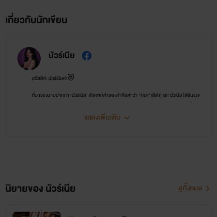
เกี่ยวกับนักเขียน
นัวร์เนีย
สวัสดีค่ะ นัวร์เนียค่ะ😻
ที่มาของนามปากกา ‘นัวร์เนีย’ เกิดจากคำสองคำคือคำว่า ‘Noir’ (สีดำ) และ นัวเนีย ได้อิมเมจ
เป็นนักเขียนตัวเล็กตัวน้อยแบบแมวดำ ที่คอยคลอเคลียขาผู้อ่าน (ฮิๆ) ประกอบกับแนวนิยายที่ชอบ
เขียนเป็นแนวฟีลกู้ดอ่านง่าย ละมุนตุ้น โลกมันโหดร้ายอยู่แล้ว ก็ไม่อยากอ่านอะไรที่ปวดหัวใช่ไหมล่ะคะ
แสดงเพิ่มเติม
^^
ขอความเอ็นดูในงานเขียนของนัวร์ด้วยนะคะ
หากมีคำถามหรือข้อสงสัย สามารถ ถามได้ที่
FB: นัวร์เนีย นักเขียน
หรือ
พิมพ์ทิ้งไว้ที่
แฟน
บอร์ด
ได้ค่ะ❤
นิยายของ นัวร์เนีย
ดูทั้งหมด
ยินดีที่ได้พบกันค่ะ