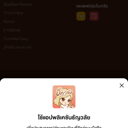
เงื่อนไขและข้อตกลง
แพลตฟอร์มในเครือ
Third-Party
Notice
ดาวน์โหลด
Tunwalai Easy
(สำหรับ Android)
ข้อความที่ท่านได้อ่านจากเว็บไซต์นี้เกิดจากการเขียนโดยสาธารณชนและเผยแพร่โดยอัตโนมัติ ผู้ดูแล
เว็บไซต์แห่งนี้ไม่ได้เห็นด้วยและไม่ขอรับผิดชอบต่อข้อความใดๆ ทั้งสิ้น ดังนั้นผู้อ่านทุกท่านโปรดใช้
วิจารณญาณในการกลั่นกรองด้วยตนเอง และหากท่านพบข้อความใดๆ ที่ขัดต่อกฎหมายและศีลธรรม
กรุณาแจ้งมาที่ tunwalai@ookbee.com เพื่อทีมงานจะได้ดำเนินการในทันที ทั้งนี้ ทางเว็บไซต์ขอสงวน
ลิขสิทธิ์ตามพระราชบัญญัติลิขสิทธิ์ (ฉบับเพิ่มเติม) พ.ศ.2558
ใช้แอปพลิเคชันธัญวลัย