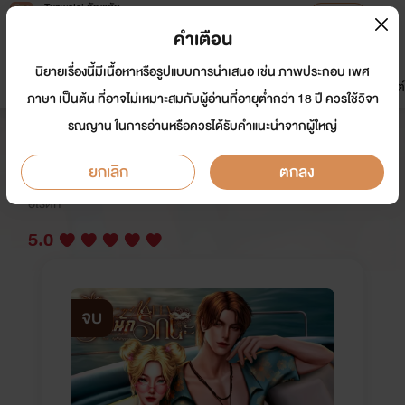
Tunwalai ธัญวลัย
เปิดแอป
เพื่อประสบการณ์ที่ดีกว่าบนมือถือ
คำเตือน
เข้าสู่ระบบ
นิยายเรื่องนี้มีเนื้อหาหรือรูปแบบการนำเสนอ เช่น ภาพประกอบ เพศ
มาใหม่
หน้าแรก
นิยาย
อีบุ๊ก
การ์ตูน
ดรีมแชท
ธัญลิสต์
ภาษา เป็นต้น ที่อาจไม่เหมาะสมกับผู้อ่านที่อายุต่ำกว่า 18 ปี ควรใช้วิจา
รณญาน ในการอ่านหรือควรได้รับคำแนะนำจากผู้ใหญ่
Blue-eyed Mafia ร้ายนักรักนะ
ยกเลิก
ตกลง
นักเขียน:
นัวร์เนีย
นักวาด: Aphichyyeo
อีโรติก
5.0
จบ