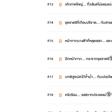
#13
เค้กถาดใหญ่... ที่วสันต์ไม่ยอม
#14
ชุดราตรีที่เกือบปริขาด... กับส
#15
หน้ากากนางฟ้าที่หลุดลอก...
#16
ฉีกหน้ากาก... กระชากชุดราตร
#17
บทพิสูจน์สะใภ้จ้ำม่ำ... กับเป
#18
ครัวร้อน... รสสวาทประชดแม่