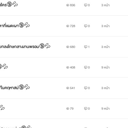
แบ่งใคร🔞💦
836
0
3 หน้า
ายตาที่แผดเผา🔞💦
728
0
3 หน้า
 และบทลงโทษกลางงานพรอม🔞💦
680
1
3 หน้า
ี🔞💦
408
0
9 หน้า
ลวไฟในคฤหาสน์🔞💦
541
0
3 หน้า
💦
79
0
9 หน้า