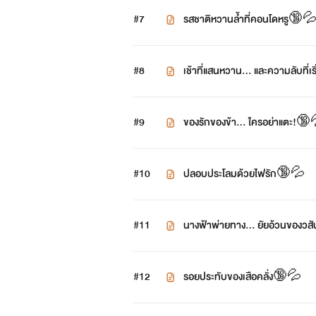
#7
รสชาติหวานล้ำที่คอนโดหรู🔞
#8
เช้าที่แสนหวาน... และความลับที่เ
#9
ของรักของข้า... ใครอย่าแตะ!🔞
#10
ปลอบประโลมด้วยไฟรัก🔞💦
#11
นางฟ้าพ่ายทาง... ยัยอ้วนของว
#12
รอยประทับของเสือคลั่ง🔞💦