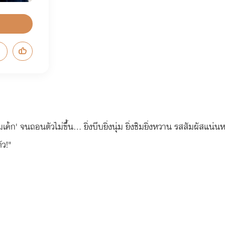
มเค้ก' จนถอนตัวไม่ขึ้น... ยิ่งบีบยิ่งนุ่ม ยิ่งชิมยิ่งหวาน รสสัมผัสแน
ัว!"