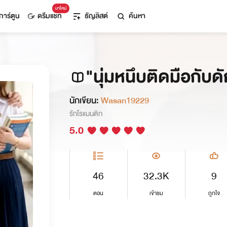
มาใหม่
การ์ตูน
ดรีมแชท
ธัญลิสต์
ค้นหา
"นุ่มหนึบติดมือกับด
นักเขียน:
Wasan19229
รักโรแมนติก
5.0
46
32.3K
9
ตอน
เข้าชม
ถูกใจ