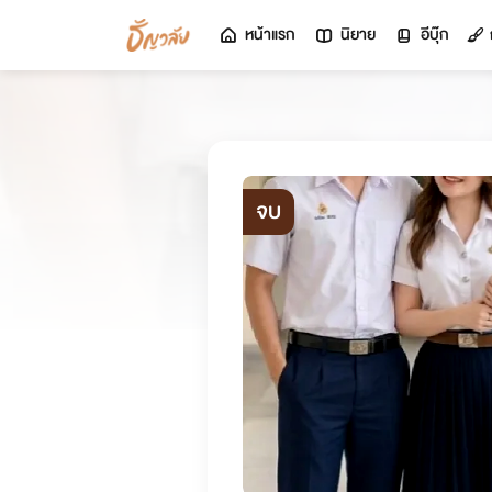
หน้าแรก
นิยาย
อีบุ๊ก
จบ