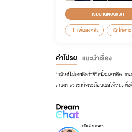
เริ่มอ่านตอนแรก
เพิ่มลงคลัง
ให้ดาว
คำโปรย
แนะนำเรื่อง
"วสันต์ไม่เคยคิดว่าชีวิตนี้จะเสพติด 'ขน
คนตะกละ เขาก็จะเขมือบเธอให้หมดทั้งต
วสันต์ พระเอก