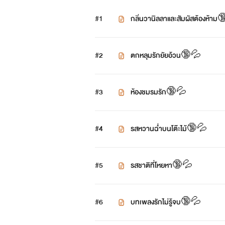
#1
กลิ่นวานิลลาและสัมผัสต้องห้าม
#2
ตกหลุมรักยัยอ้วน🔞💦
#3
ห้องชมรมรัก🔞💦
#4
รสหวานฉ่ำบนโต๊ะไม้🔞💦
#5
รสชาติที่โหยหา🔞💦
#6
บทเพลงรักไม่รู้จบ🔞💦