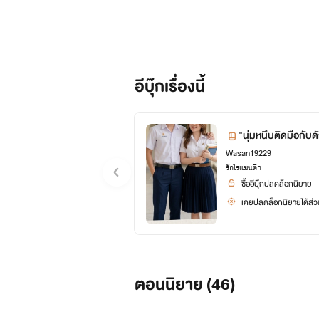
อีบุ๊กเรื่องนี้
"นุ่มหนึบติดมือกับด
Wasan19229
รักโรแมนติก
ซื้ออีบุ๊กปลดล็อกนิยาย
เคยปลดล็อกนิยายได้ส่วน
ตอนนิยาย (
46
)