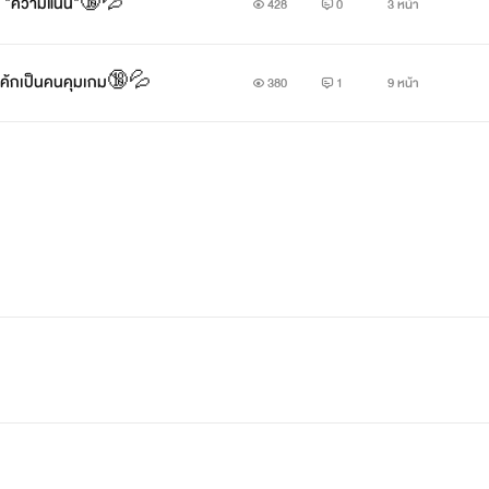
จน์ "ความแน่น"🔞💦
428
0
3 หน้า
อเค้กเป็นคนคุมเกม🔞💦
380
1
9 หน้า