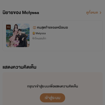
นที & จัสมิน >>>
ล่ารักวิศวะร้าย
นิยายของ Melyssa
ดูทั้งหมด
ซีรี่ส์รักร้าย
คนสุดท้ายของเหนือเมฆ
จบ
แทน & พาย >>>
รักร้าย มาเฟียลูกติด
Melyssa
เดย์ & ยูมิ >>>
รักร้าย บอดี้การ์ดมาเฟีย
รักโรแมนติก
...รักร้าย รุ่นลูก...
อาชิ & ชะเอม >>>
รักร้าย ลูกชายมาเฟีย 《อาชิ...My Hero》
แสดงความคิดเห็น
เอริณ & ภู >>>
รักร้าย ลูกสาวมาเฟีย 《เอริน...รักฝังใจ》
เอวา & เดล >>>
รักร้าย ลูกสาวมาเฟีย 《เอวา...ยัยเลสเบี้ยนตัวร้าย》
อธิ & ไนท์ >>>
รักร้าย ลูกชายมาเฟีย 《อธิ...แกล้งรัก》
กรุณาเข้าสู่ระบบเพื่อแสดงความคิดเห็น
เข้าสู่ระบบ
...รักร้าย รุ่นหลาน...