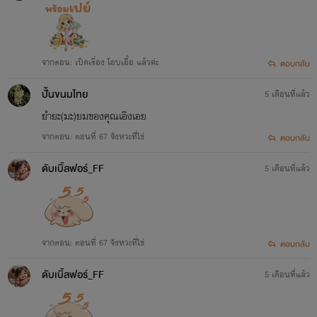
...รักร้าย รุ่นเหลน...
จากตอน: เปิดเรื่อง โอบเอื้อ แล้วค่ะ
ตอบกลับ
ไฟ & ตังเม >>>
เพลิงกัลป์ | DARE TO LOVE
ปั้นขนมไทย
พาฝัน & ฟลินต์ >>>
พรนับพัน | IMPOSSIBLE LOVE
5 เดือนที่แล้ว
ยำยะ(มะ)ยมของคุณเอิงเอย
มาริน & ไนล์ >>>
ล่ารักโฮสต์สุดร้าย
จากตอน: ตอนที่ 67 จังหวะที่ใช่
ตอบกลับ
คุณ & มิว >>>
เด็กเลี้ยงของแทนคุณ
ดับเบิ้ลฟอร์_FF
รัก & โชน >>>
ฝากใจจนได้รัก
5 เดือนที่แล้ว
คริสต์ & เพลง >>>
รักเดียวของโดโนแวน
หมอก & ช่อแก้ว >>>
รักที่เป็นม่านหมอก
ปลี & ทับทิม >>>
คนโปรดของพบตะวัน
จากตอน: ตอนที่ 67 จังหวะที่ใช่
ตอบกลับ
กะเพรา & ปลาซิว >>>
ลวงรักรสไวน์
ดับเบิ้ลฟอร์_FF
5 เดือนที่แล้ว
เดวา & ดาร์เรน >>>
เก็บรักมาเฟียร้าย
เหนือ & เภา >>>
คนสุดท้ายของเหนือเมฆ