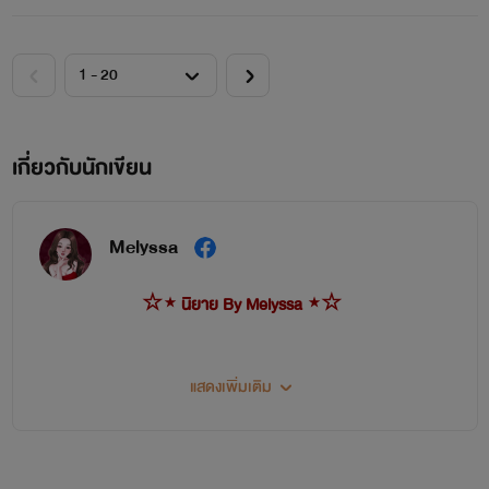
เกี่ยวกับนักเขียน
Melyssa
☆⋆ นิยาย By Melyssa ⋆☆
แสดงเพิ่มเติม
นิยายที่จบแล้ว
นนท์ & ลิสา >>>
รักอาจารย์...อีกครั้ง