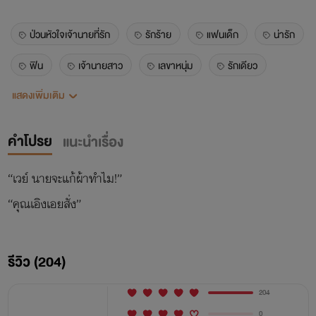
ป่วนหัวใจเจ้านายที่รัก
รักร้าย
แฟนเด็ก
น่ารัก
ฟิน
เจ้านายสาว
เลขาหนุ่ม
รักเดียว
แสดงเพิ่มเติม
รักแรก
ฟีลกู๊ด
พระเอกอายุน้อยกว่า
คลั่งรัก
nc
18+
นางเอกกินเด็ก
melyssa
คำโปรย
แนะนำเรื่อง
ออฟฟิศ
บริษัท
“เวย์ นายจะแก้ผ้าทำไม!”
รีวิว (204)
204
0