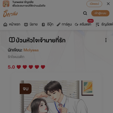
Tunwalai ธัญวลัย
เปิดแอป
เพื่อประสบการณ์ที่ดีกว่าบนมือถือ
เข้าสู่ระบบ
มาใหม่
หน้าแรก
นิยาย
อีบุ๊ก
การ์ตูน
ดรีมแชท
ธัญลิสต์
ป่วนหัวใจเจ้านายที่รัก
นักเขียน:
Melyssa
รักโรแมนติก
5.0
จบ