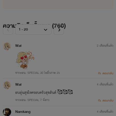
บัว & ธาม >>>
You're my lover. ผู้ชายคนนี้เป็นของฉัน
ภิณ & รัณย์ >>>
You're my baby. ตื้อรักลุงจอมโหด
ฟ้าใส & ธันน์ >>>
You're my other half. คุณหมอจอมโหดของฉัน
ความคิดเห็นทั้งหมด (
760
)
นีรา & เรน >>>
You're my sweetie. สุดที่รักของฉันคนเดียว
นารา & โซน, อลิน & เทรย์ >>>
Love of four lovers คนสุดท้ายที่เธอคิดถึง
Wat
2 เดือนที่แล้ว
ปุณณ์ & นาว >>>
เผด็จรัก คุณแม่จำเป็น
ปัณณ์ & อีฟ>>>
ขย่มรัก ท่านประธาน
ภีม & ยี่หวา >>>
สยบรัก ยัยลูกติด
จากตอน: SPECIAL 30 ไซอิ๋วภาค 3ว
ตอบกลับ
วรา & มุก >>>
กำราบรัก คุณแม่สุดแซ่บ
Wat
4 เดือนที่แล้ว
ธารา & คะนิ้ง >>>
กับดักรัก ยัยตัวแสบ
อบอุ่นสุขใจครอบครัวสุขสันต์ 🥰🥰🥰
ศิรา
& จอม >>>
ขย้ำรัก คุณหนูจำแลง
จากตอน: SPECIAL 7 พี่สาว
ตอบกลับ
ปลาวาฬ & พริก
>>> พยศรัก คุณภรรยา
Namkang
4 เดือนที่แล้ว
ฉลาม & กันตา
>>> สนองรัก นายซุปตาร์