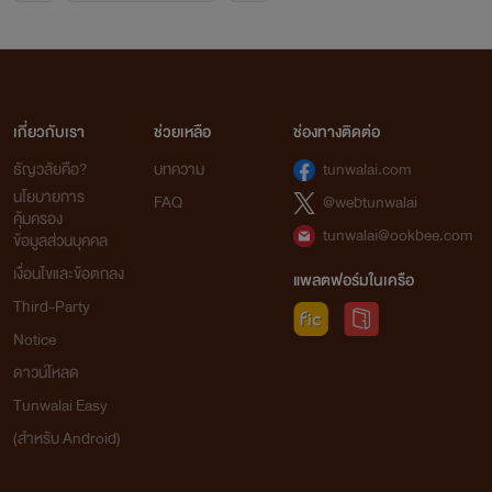
เกี่ยวกับเรา
ช่วยเหลือ
ช่องทางติดต่อ
ธัญวลัยคือ?
บทความ
tunwalai.com
นโยบายการ
FAQ
@webtunwalai
คุ้มครอง
tunwalai@ookbee.com
ข้อมูลส่วนบุคคล
เงื่อนไขและข้อตกลง
แพลตฟอร์มในเครือ
Third-Party
Notice
ดาวน์โหลด
Tunwalai Easy
(สำหรับ Android)