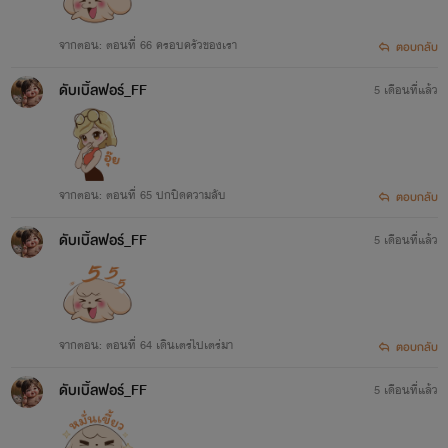
เอิงเอย & เวย์ >>>
ป่วนหัวใจเจ้านายที่รัก
จากตอน: ตอนที่ 66 ครอบครัวของเรา
ตอบกลับ
ไออุ่น & สายป่าน >>>
เลขาสายป่วน กวนรักท่านประธาน
ดับเบิ้ลฟอร์_FF
5 เดือนที่แล้ว
อัญชัน & โป้ง >>>
คุณหนูป่วนรักหนุ่มบ้านนา
ฝน & ราม >>>
Rain Over Me ติดฝน
จากตอน: ตอนที่ 65 ปกปิดความลับ
ตอบกลับ
...รักร้าย รุ่นลื่อ...
ดับเบิ้ลฟอร์_FF
5 เดือนที่แล้ว
เดนิส & โฮป >>>
แพ้ทางรักสาววิศวะ
Tunwalai Exclusive SS2
จากตอน: ตอนที่ 64 เดินเตร่ไปเตร่มา
ตอบกลับ
คราม
& ระริน >>>
คลื่นรักใต้ผืนน้ำ
ดับเบิ้ลฟอร์_FF
5 เดือนที่แล้ว
ขอขอบคุณทุกกำลังใจ และการสนับสนุนนะคะ