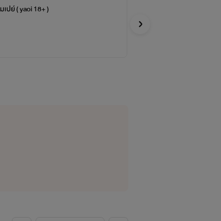
คุณอาพร้อมเปย์ ( yaoi 18+ )
บุร
จบ
เมซั
Y