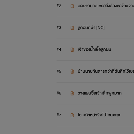
#2
อดยากมากเหรอถึงต้องขอข้าวจาก
#3
ลูกอินิกม่า [NC]
#4
เจ้าของน้ำเชื้อลูกผม
#5
บ้านนายกันดารกว่าที่ฉันคิดไว้เย
#6
วางแผนซื้อเจ้าเด็กพูดมาก
#7
โอเมก้าหน้าจืดไปไหนซะละ