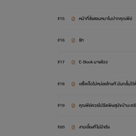
#15
หน้าที่สั่งสอนหมาในปากคุณพีย์
#16
รัท
#17
E-Book มาแล้วว
#18
เสร็จเร็วไปหน่อยโทษที มันกลั้นไว้
#19
คุณพีย์ควรไปฉีดพิษสุนัขบ้านะคร
#20
งานเลี้ยงที่ไม่มีจริง