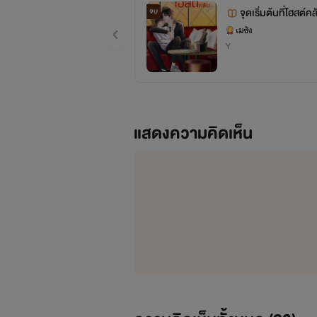
จุดเริ่มต้นที่โฮสต์คล
จบ
เมซัง
Y
แสดงความคิดเห็น