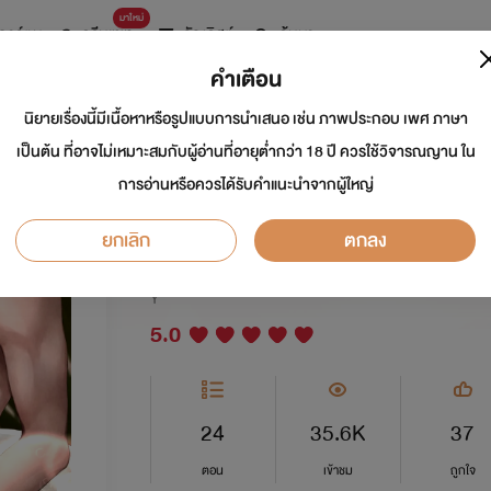
มาใหม่
การ์ตูน
ดรีมแชท
ธัญลิสต์
ค้นหา
คำเตือน
นิยายเรื่องนี้มีเนื้อหาหรือรูปแบบการนำเสนอ เช่น ภาพประกอบ เพศ ภาษา
หอบลูกหนีอินิกม่าป
เป็นต้น ที่อาจไม่เหมาะสมกับผู้อ่านที่อายุต่ำกว่า 18 ปี ควรใช้วิจารณญาน ใน
การอ่านหรือควรได้รับคำแนะนำจากผู้ใหญ่
หมา[Omegaverse]
ยกเลิก
ตกลง
นักเขียน:
เมซัง
Y
5.0
24
35.6K
37
ตอน
เข้าชม
ถูกใจ