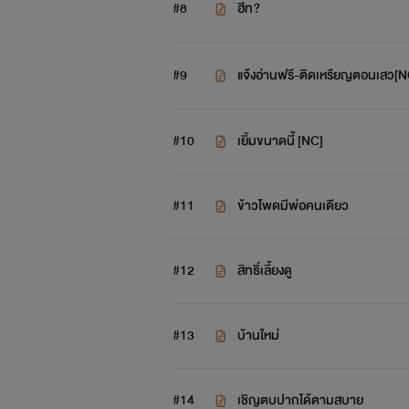
#8
ฮีท?
#9
แจ้งอ่านฟรี-ติดเหรียญตอนเสว[N
#10
เยิ้มขนาดนี้ [NC]
#11
ข้าวโพดมีพ่อคนเดียว
#12
สิทธิ์เลี้ยงดู
#13
บ้านใหม่
#14
เชิญตบปากได้ตามสบาย