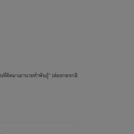
ไหนที่คิดมาเอานายทำพันธ์ุ” |ส่องกระจกสิ