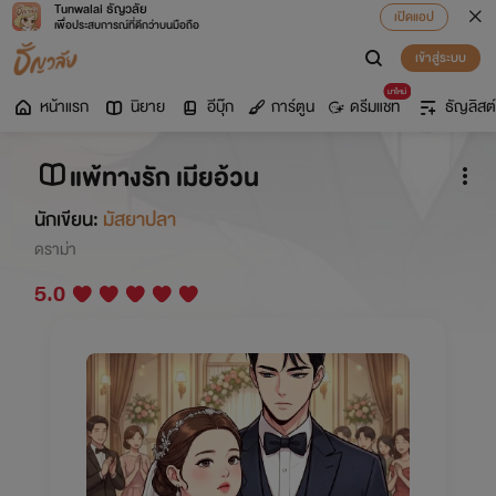
Tunwalai ธัญวลัย
เปิดแอป
เพื่อประสบการณ์ที่ดีกว่าบนมือถือ
เข้าสู่ระบบ
มาใหม่
หน้าแรก
นิยาย
อีบุ๊ก
การ์ตูน
ดรีมแชท
ธัญลิสต์
แพ้ทางรัก เมียอ้วน
นักเขียน:
มัสยาปลา
ดราม่า
5.0