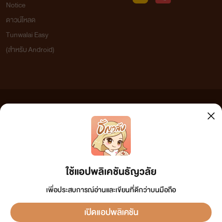
Notice
ดาวน์โหลด
Tunwalai Easy
(สำหรับ Android)
ข้อความที่ท่านได้อ่านจากเว็บไซต์นี้เกิดจากการเขียนโดยสาธารณชนและเผยแพร่โดยอัตโนมัติ ผู้ดูแล
เว็บไซต์แห่งนี้ไม่ได้เห็นด้วยและไม่ขอรับผิดชอบต่อข้อความใดๆ ทั้งสิ้น ดังนั้นผู้อ่านทุกท่านโปรดใช้
วิจารณญาณในการกลั่นกรองด้วยตนเอง และหากท่านพบข้อความใดๆ ที่ขัดต่อกฎหมายและศีลธรรม
กรุณาแจ้งมาที่ tunwalai@ookbee.com เพื่อทีมงานจะได้ดำเนินการในทันที ทั้งนี้ ทางเว็บไซต์ขอสงวน
ลิขสิทธิ์ตามพระราชบัญญัติลิขสิทธิ์ (ฉบับเพิ่มเติม) พ.ศ.2558
ใช้แอปพลิเคชันธัญวลัย
เพื่อประสบการณ์อ่านและเขียนที่ดีกว่าบนมือถือ
เปิดแอปพลิเคชัน