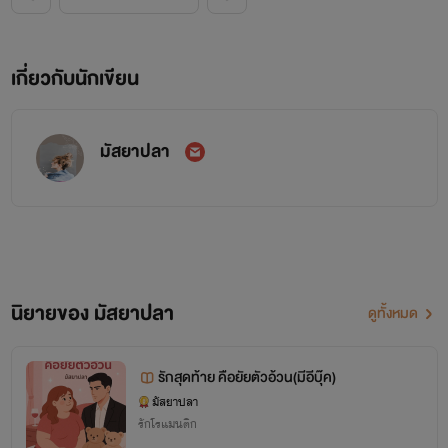
เกี่ยวกับนักเขียน
มัสยาปลา
นิยายของ มัสยาปลา
ดูทั้งหมด
รักสุดท้าย คือยัยตัวอ้วน(มีอีบุ๊ค)
มัสยาปลา
รักโรแมนติก