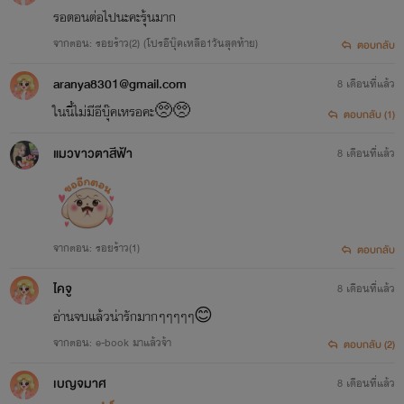
รอตอนต่อไปนะคะรุ้นมาก
จากตอน: รอยร้าว(2) (โปรอีบุ๊คเหลือ1วันสุดท้าย)
ตอบกลับ
aranya8301@gmail.com
8 เดือนที่แล้ว
ในนี้ไม่มีอีบุ๊คเหรอคะ🥺🥺
ตอบกลับ (1)
แมวขาวตาสีฟ้า
8 เดือนที่แล้ว
จากตอน: รอยร้าว(1)
ตอบกลับ
ไคจู
8 เดือนที่แล้ว
อ่านจบแล้วน่ารักมากๆๆๆๆๆ😊
จากตอน: e-book มาแล้วจ้า
ตอบกลับ (2)
เบญจมาศ
8 เดือนที่แล้ว