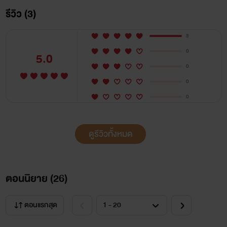
รีวิว (3)
3
0
5.0
0
0
0
ดูรีวิวทั้งหมด
ตอนนิยาย (
26
)
ตอนแรกสุด