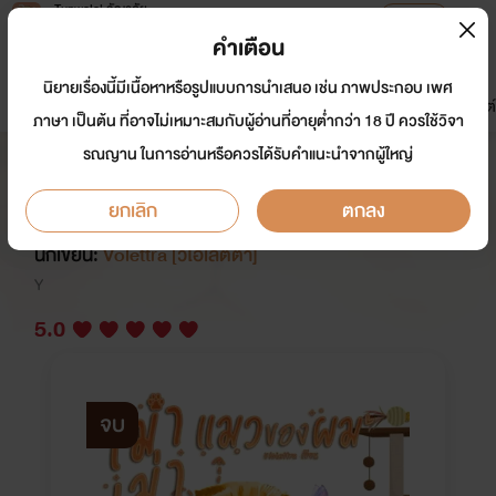
Tunwalai ธัญวลัย
เปิดแอป
เพื่อประสบการณ์ที่ดีกว่าบนมือถือ
คำเตือน
เข้าสู่ระบบ
นิยายเรื่องนี้มีเนื้อหาหรือรูปแบบการนำเสนอ เช่น ภาพประกอบ เพศ
มาใหม่
หน้าแรก
นิยาย
อีบุ๊ก
การ์ตูน
ดรีมแชท
ธัญลิสต์
ภาษา เป็นต้น ที่อาจไม่เหมาะสมกับผู้อ่านที่อายุต่ำกว่า 18 ปี ควรใช้วิจา
รณญาน ในการอ่านหรือควรได้รับคำแนะนำจากผู้ใหญ่
เม่าเม่าเป็นแมวของผม(ไฮบริด) อ่าน
ฟรี(มีE-Book)
ยกเลิก
ตกลง
นักเขียน:
Volettra [วีโอเลตต้า]
Y
5.0
จบ