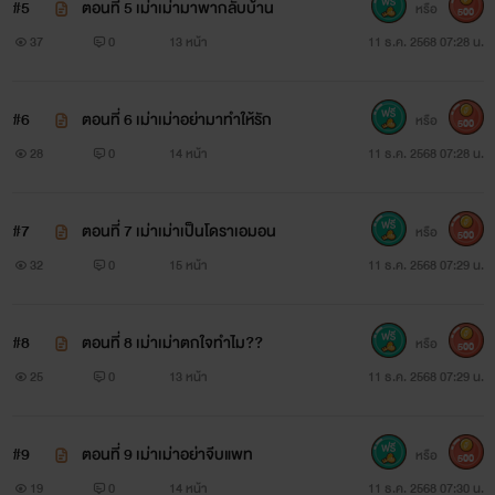
#5
ตอนที่ 5 เม่าเม่ามาพากลับบ้าน
หรือ
500
37
0
13 หน้า
11 ธ.ค. 2568 07:28 น.
#6
ตอนที่ 6 เม่าเม่าอย่ามาทำให้รัก
หรือ
500
28
0
14 หน้า
11 ธ.ค. 2568 07:28 น.
#7
ตอนที่ 7 เม่าเม่าเป็นโดราเอมอน
หรือ
500
32
0
15 หน้า
11 ธ.ค. 2568 07:29 น.
#8
ตอนที่ 8 เม่าเม่าตกใจทำไม??
หรือ
500
25
0
13 หน้า
11 ธ.ค. 2568 07:29 น.
#9
ตอนที่ 9 เม่าเม่าอย่าจีบแพท
หรือ
500
19
0
14 หน้า
11 ธ.ค. 2568 07:30 น.