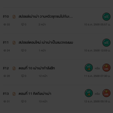
#10
สปอยล์เม่าเม่า วาบหวิวซุกซนไปกับเม่าเ
ม่าเป็นแมวของผม
33
0
2 หน้า
10 ธ.ค. 2568 05:57 น.
#11
สปอยล์ตอนใหม่ เม่าเม่าเป็นแมวของผม
24
0
1 หน้า
10 ธ.ค. 2568 12:59 น.
#12
ตอนที่ 10 เม่าเม่ากำลังฮีท
หรือ
500
28
0
12 หน้า
11 ธ.ค. 2568 07:30 น.
#13
ตอนที่ 11 คิดถึงเม่าเม่า
หรือ
500
31
0
13 หน้า
12 ธ.ค. 2568 09:18 น.