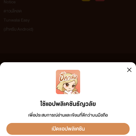
Notice
ดาวน์โหลด
Tunwalai Easy
(สำหรับ Android)
ข้อความที่ท่านได้อ่านจากเว็บไซต์นี้เกิดจากการเขียนโดยสาธารณชนและเผยแพร่โดยอัตโนมัติ ผู้ดูแล
เว็บไซต์แห่งนี้ไม่ได้เห็นด้วยและไม่ขอรับผิดชอบต่อข้อความใดๆ ทั้งสิ้น ดังนั้นผู้อ่านทุกท่านโปรดใช้
วิจารณญาณในการกลั่นกรองด้วยตนเอง และหากท่านพบข้อความใดๆ ที่ขัดต่อกฎหมายและศีลธรรม
กรุณาแจ้งมาที่ tunwalai@ookbee.com เพื่อทีมงานจะได้ดำเนินการในทันที ทั้งนี้ ทางเว็บไซต์ขอสงวน
ลิขสิทธิ์ตามพระราชบัญญัติลิขสิทธิ์ (ฉบับเพิ่มเติม) พ.ศ.2558
ใช้แอปพลิเคชันธัญวลัย
“จะอยู่เหนือฉันก็คงทำได้แค่ตอนขึ้นคร่อมบนตัว”
เพื่อประสบการณ์อ่านและเขียนที่ดีกว่าบนมือถือ
แชทกับเฉิน ชวีไท่
เปิดแอปพลิเคชัน