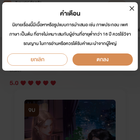
Tunwalai ธัญวลัย
เปิดแอป
เพื่อประสบการณ์ที่ดีกว่าบนมือถือ
คำเตือน
เข้าสู่ระบบ
นิยายเรื่องนี้มีเนื้อหาหรือรูปแบบการนำเสนอ เช่น ภาพประกอบ เพศ
มาใหม่
หน้าแรก
นิยาย
อีบุ๊ก
การ์ตูน
ดรีมแชท
ธัญลิสต์
ภาษา เป็นต้น ที่อาจไม่เหมาะสมกับผู้อ่านที่อายุต่ำกว่า 18 ปี ควรใช้วิจา
รณญาน ในการอ่านหรือควรได้รับคำแนะนำจากผู้ใหญ่
เหนือปกครองชวีไท่
ยกเลิก
ตกลง
นักเขียน:
อิษสรา | ISSARA
นักวาด: Sinvia
อีโรติก
5.0
จบ