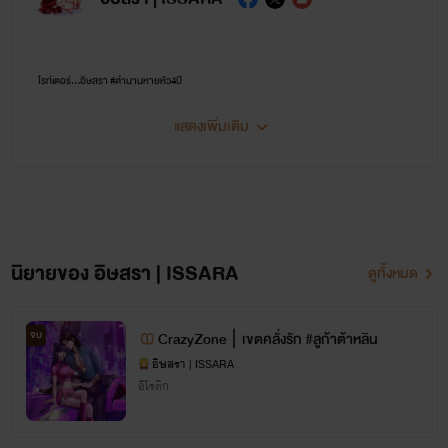
ไรท์เตอร์...อิษสรา #ตำนานหายหัว4ปี
แสดงเพิ่มเติม
หากชอบนิยายแนว นางเอกสู้คน แรง แซ่บ ไม่งี่เง่า พระเอกฉลาด คลั่งรัก ติดตามไรท์อิษสราเอาไว้
เพราะที่นี่เหมาะกับคุณ💜🔥😘
📌 นิยายของไรท์อิษสราไม่เน้น NC แต่เน้นเนื้อเรื่องและความสัมพันธ์ของตัวละครเป็นหลัก ต้อง
ขออภัยสำหรับคนที่ชื่นชอบ NC แบบจัดหนักจัดเต็ม 💜
นิยายของ อิษสรา | ISSARA
ดูทั้งหมด
ติดตามข่าวหรือพูดคุยกับไรท์ได้ที่
จบ
CrazyZone ∣ เขตคลั่งรัก #ลูก้าต้าหลิน
อิษสรา | ISSARA
อีโรติก
💜 เพจอิษสรา 💜