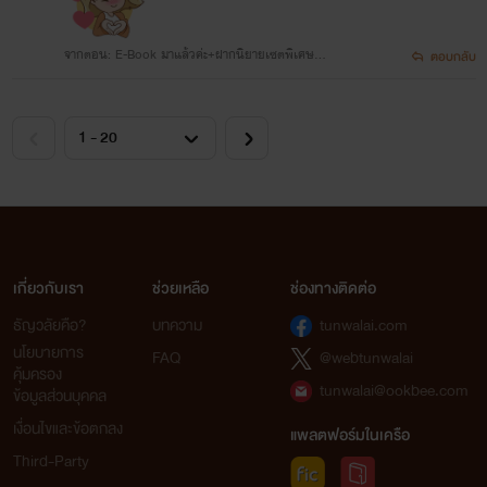
จากตอน: E-Book มาแล้วค่ะ+ฝากนิยายเซตพิเศษ
ตอบกลับ
💗
เกี่ยวกับเรา
ช่วยเหลือ
ช่องทางติดต่อ
ธัญวลัยคือ?
บทความ
tunwalai.com
นโยบายการ
FAQ
@webtunwalai
คุ้มครอง
tunwalai@ookbee.com
ข้อมูลส่วนบุคคล
เงื่อนไขและข้อตกลง
แพลตฟอร์มในเครือ
Third-Party