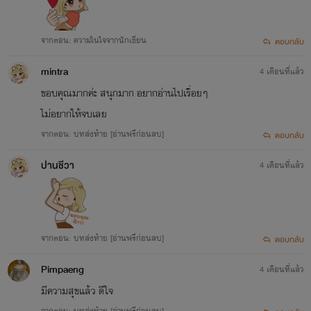
12. กับดักรัก กับดักร้าย! (อัทธ์ X ลินิน) วางขายแล้ว
จากตอน: ความในใจจากนักเขียน
ตอบกลับ
13. รักต้องห้าม PART I (คาลเวิร์ต X มินตรา – เคเรนด์ X มิล่า) วางขายแล้ว
mintra
14. ต้องห้ามรัก (คาลเวิร์ต X มินตรา – เคเรนด์ X มิล่า) วางขายแล้ว
4 เดือนที่แล้ว
ขอบคุณมากค่ะ สนุกมาก อยากอ่านไปเรื่อยๆ
15. Bad Love of Doctor รักร้ายของคุณชายหมอ (น้ำชา X ติณณภพ) วางขายแล้ว
ไม่อยากให้จบเลย
16. Savage Love ร้ายรัก (น้ำไนล์ x เขินอาย) วางขายแล้ว
จากตอน: บทส่งท้าย [อ่านฟรีก่อนลบ]
ตอบกลับ
17. Losing Love พ่ายรัก (สายฟ้า x ขนมแป้ง) วางขายแล้ว
ปานชีวา
4 เดือนที่แล้ว
18. Warm Love อุ่นรัก (เตชินท์ x พิ้งค์พลอย) วางขายแล้ว
19. ดาราลวงรัก (กรุงโรม x ดาราภัส) Sense of Love Project วางขายแล้ว
20. F*ck Love บ่วงรัก (แพทริค X ทับทิม) วางขายแล้ว
จากตอน: บทส่งท้าย [อ่านฟรีก่อนลบ]
ตอบกลับ
21. วิวาห์(ห)วาน (พายุ x แพตตี้) วางขายแล้ว
22. [Boss] พาวินท์ วางขายแล้ว
Pimpaeng
4 เดือนที่แล้ว
23. [Boss] พาทิศ วางขายแล้ว
มีความสุขแล้ว ดีใจ
จากตอน: บทส่งท้าย [อ่านฟรีก่อนลบ]