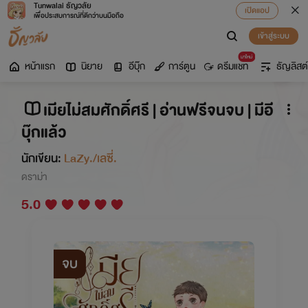
Tunwalai ธัญวลัย
เปิดแอป
เพื่อประสบการณ์ที่ดีกว่าบนมือถือ
เข้าสู่ระบบ
มาใหม่
หน้าแรก
นิยาย
อีบุ๊ก
การ์ตูน
ดรีมแชท
ธัญลิสต์
เมียไม่สมศักดิ์ศรี | อ่านฟรีจนจบ | มีอี
บุ๊กแล้ว
นักเขียน:
LaZy./เลซี่.
ดราม่า
5.0
จบ