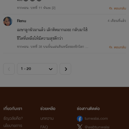
จากตอน: บทที่ 11 พันธะ [2]
ตอบกลับ
Renu
4 เดือนที่แล้ว
เมษาลูกผัวมาแล้ว เลิกคิดมากเถอะ กลับมาใช้
ชีวิตที่เหลือให้มีความสุขดีกว่า
จากตอน: บทที่ 38 บนพื้นแผ่นดินหนึ่งของซีกโลก [อ่
ตอบกลับ
านฟรี รีบอ่านก่อนลบ]
เกี่ยวกับเรา
ช่วยเหลือ
ช่องทางติดต่อ
ธัญวลัยคือ?
บทความ
tunwalai.com
นโยบายการ
FAQ
@webtunwalai