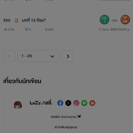
#20
บทที่ 12 ท้อง?
หรือ
500
4.7k
3
8 หน้า
17 พ.ค. 2569 03:54 น.
เกี่ยวกับนักเขียน
LaZy./เลซี่.
สวัสดีค่ะ นักอ่านทุกคน 💓
สำนักพิมพ์รุ่งสุคนธ์