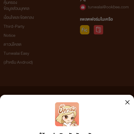
คุ้มครอง
tunwalai@ookbee.com
ข้อมูลส่วนบุคคล
เงื่อนไขและข้อตกลง
แพลตฟอร์มในเครือ
Third-Party
Notice
ดาวน์โหลด
Tunwalai Easy
(สำหรับ Android)
ข้อความที่ท่านได้อ่านจากเว็บไซต์นี้เกิดจากการเขียนโดยสาธารณชนและเผยแพร่โดยอัตโนมัติ ผู้ดูแล
เว็บไซต์แห่งนี้ไม่ได้เห็นด้วยและไม่ขอรับผิดชอบต่อข้อความใดๆ ทั้งสิ้น ดังนั้นผู้อ่านทุกท่านโปรดใช้
วิจารณญาณในการกลั่นกรองด้วยตนเอง และหากท่านพบข้อความใดๆ ที่ขัดต่อกฎหมายและศีลธรรม
กรุณาแจ้งมาที่ tunwalai@ookbee.com เพื่อทีมงานจะได้ดำเนินการในทันที ทั้งนี้ ทางเว็บไซต์ขอสงวน
ลิขสิทธิ์ตามพระราชบัญญัติลิขสิทธิ์ (ฉบับเพิ่มเติม) พ.ศ.2558