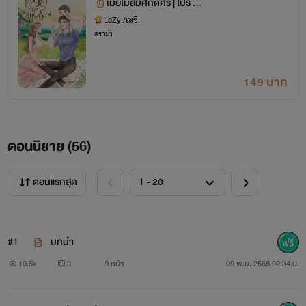
เมียไม่สมศักดิ์ศรี | โปร 14
9 ถึง 28 ธันวาคม
LaZy./เลซี่.
ดราม่า
149 บาท
ตอนนิยาย (
56
)
ตอนแรกสุด
#1
บทนำ
10.5k
3
9 หน้า
09 พ.ย. 2568 02:34 น.