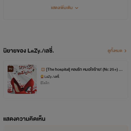
ยินดีต้อนรับเข้าสู่โลกแห่งจินตนาการ
แสดงเพิ่มเติม
ผลงานจากนามปากกา
LaZy./เลซี่./Lazy woman
นิยายของ LaZy./เลซี่.
ดูทั้งหมด
ติดต่อสอบถามข้อมูลเพิ่มเติมได้ที่
[The hospital] หลงรัก หมอใจร้าย! (Nc 25+) จ
จบ
บ!
Email: rungsukon.publisher@gmail.com
LaZy./เลซี่.
อีโรติก
ฝากติดตามเพจ เฟซบุ๊กด้วยนะคะ
ค้นหาด้วยชื่อด้านล่างนี้
แสดงความคิดเห็น
Lazy./เลซี่./รุ่งสุคนธ์ สำนักพิมพ์