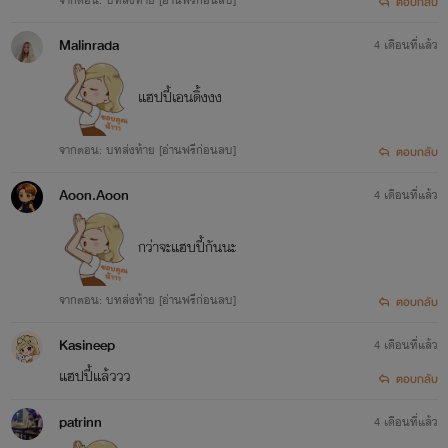
ตอบกลับ
24. [Boss] พาคินณ์ วางขายแล้ว
25. ตาม(รัก)เมียคืนเดียว วางขายแล้ว
Malinrada
4 เดือนที่แล้ว
26. ฉันจะมีแฟนก่อนวาเลนไทน์ Valentine's day วางขายแล้ว
แฮปปี้เอนดิ้งงง
27. เมื่อไหร่จะพอ... วางขายแล้ว
28. ไม่ได้หมดรัก...แต่พอแล้ว (The Law) วางขายแล้ว
จากตอน: บทส่งท้าย [อ่านฟรีก่อนลบ]
ตอบกลับ
29. สิ้นสุดทางเสือ... (ธันวา) วางขายแล้ว
Aoon.Aoon
4 เดือนที่แล้ว
30. อุ้มบุญให้คุณสามี(คนอื่น) [เซตสองพี่น้อง เจตนัย-จิณณะ] วางขายแล้ว
กว่าจะแฮบปี้กันนะ
31. เมียตัวแทนที่(ไม่)รัก วางขายแล้ว
32. เกิดใหม่ทั้งที...อยากมีผัวเป็นตัวเป็นตน [เซตสองพี่น้อง เจตนัย-จิณณะ] วางขายแล้ว
จากตอน: บทส่งท้าย [อ่านฟรีก่อนลบ]
ตอบกลับ
33. Bad Dragon ร้ายรักพี่ชายแสนร้าย (เซตร้ายรัก) [วางขายแล้ว]
Kasineep
4 เดือนที่แล้ว
34. ไม่รักกัน...ฉันจะไป [วางขายแล้ว]
แฮปปี้แล้ววว
ตอบกลับ
35. อย่างไรเขาก็(ไม่)รัก (ดรามา) [วางขายแล้ว]
patrinn
4 เดือนที่แล้ว
36. สมภาร(ไม่)กินไก่วัด [วางขายแล้ว]