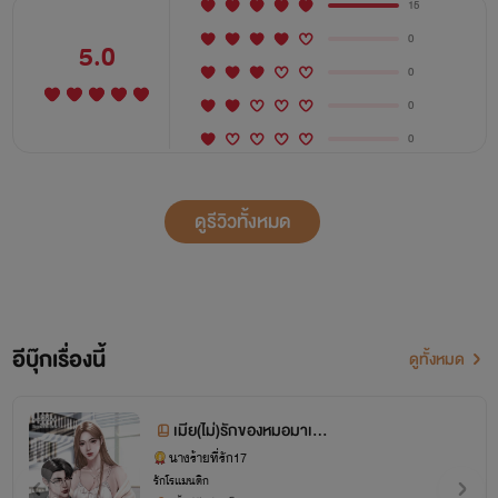
15
0
5.0
0
0
0
ดูรีวิวทั้งหมด
อีบุ๊กเรื่องนี้
ดูทั้งหมด
เมีย(ไม่)รักของหมอมาเฟีย
(มีอีบุ๊ค)
นางร้ายที่รัก17
รักโรแมนติก