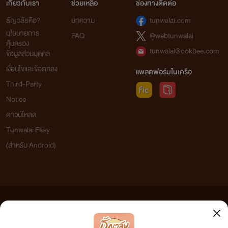
เกี่ยวกับเรา
ช่วยเหลือ
ช่องทางติดต่อ
ธัญวลัยคือ?
บทความ
tunwalai.com
นโยบายการ
FAQ
@webtunwalai
คุ้มครอง
tunwalai@ookbee.com
ข้อมูลส่วนบุคคล
เงื่อนไขและข้อตกลง
แพลตฟอร์มในเครือ
Third-Party
Notice
ดาวน์โหลด
Tunwalai Easy
(สำหรับ Android)
ข้อความที่ท่านได้อ่านจากเว็บไซต์นี้เกิดจากการเขียนโดยสาธารณชนและเผยแพร่โดยอัตโนมัติ ผู้ดูแล
เว็บไซต์แห่งนี้ไม่ได้เห็นด้วยและไม่ขอรับผิดชอบต่อข้อความใดๆ ทั้งสิ้น ดังนั้นผู้อ่านทุกท่านโปรดใช้