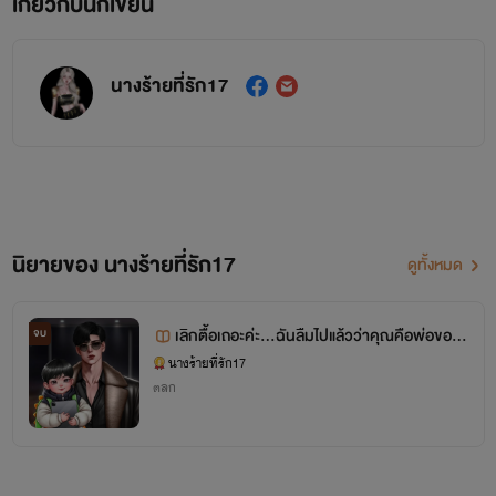
เกี่ยวกับนักเขียน
นางร้ายที่รัก17
นิยายของ นางร้ายที่รัก17
ดูทั้งหมด
เลิกตื้อเถอะค่ะ...ฉันลืมไปแล้วว่าคุณคือพ่อของลู
จบ
ก
นางร้ายที่รัก17
ตลก