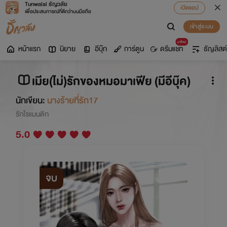
Tunwalai ธัญวลัย
เปิดแอป
เพื่อประสบการณ์ที่ดีกว่าบนมือถือ
เข้าสู่ระบบ
มาใหม่
หน้าแรก
นิยาย
อีบุ๊ก
การ์ตูน
ดรีมแชท
ธัญลิสต์
เมีย(ไม่)รักของหมอมาเฟีย (มีอีบุ๊ค)
นักเขียน:
นางร้ายที่รัก17
รักโรแมนติก
5.0
จบ