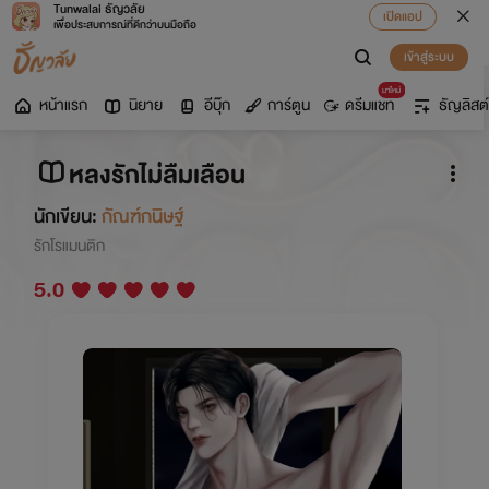
Tunwalai ธัญวลัย
เปิดแอป
เพื่อประสบการณ์ที่ดีกว่าบนมือถือ
เข้าสู่ระบบ
มาใหม่
หน้าแรก
นิยาย
อีบุ๊ก
การ์ตูน
ดรีมแชท
ธัญลิสต์
หลงรักไม่ลืมเลือน
นักเขียน:
กัณฑ์กนิษฐ์
รักโรแมนติก
5.0