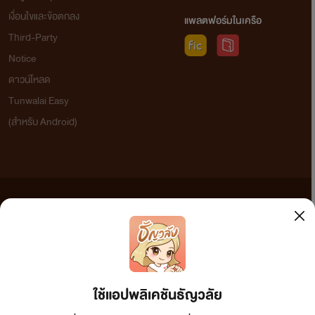
เงื่อนไขและข้อตกลง
แพลตฟอร์มในเครือ
Third-Party
Notice
ดาวน์โหลด
Tunwalai Easy
(สำหรับ Android)
ข้อความที่ท่านได้อ่านจากเว็บไซต์นี้เกิดจากการเขียนโดยสาธารณชนและเผยแพร่โดยอัตโนมัติ ผู้ดูแล
เว็บไซต์แห่งนี้ไม่ได้เห็นด้วยและไม่ขอรับผิดชอบต่อข้อความใดๆ ทั้งสิ้น ดังนั้นผู้อ่านทุกท่านโปรดใช้
วิจารณญาณในการกลั่นกรองด้วยตนเอง และหากท่านพบข้อความใดๆ ที่ขัดต่อกฎหมายและศีลธรรม
กรุณาแจ้งมาที่ tunwalai@ookbee.com เพื่อทีมงานจะได้ดำเนินการในทันที ทั้งนี้ ทางเว็บไซต์ขอสงวน
ลิขสิทธิ์ตามพระราชบัญญัติลิขสิทธิ์ (ฉบับเพิ่มเติม) พ.ศ.2558
ใช้แอปพลิเคชันธัญวลัย