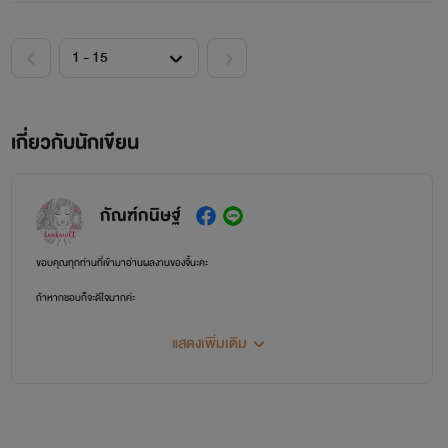
เกี่ยวกับนักเขียน
กัณฑ์กนิษฐ์
ขอบคุณทุกท่านที่เข้ามาอ่านผลงานของจี้นะคะ
ถ้าหากชอบก็จะดีใจมากค่ะ
ร่วมพูดคุยกันได้ที่แฟนเพจกัณฑ์กนิษฐ์
แสดงเพิ่มเติม
https://www.facebook.com/Kankanittbooks/