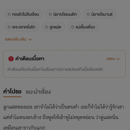
หลงรักไม่ลืมเลือน
นิยายโรแมนติก
นิยายโรมานซ์
พระเอกคลั่งรัก
ลูกแฝด
แม่เลี้ยงเดี่ยว
แสดงเพิ่มเติม
กลับมาเจอกันอีกครั้ง
ncละมุน
นิยาย
kankanitt
tunwalai
คำเตือนเนื้อหา
แสดง
คำเตือนเกี่ยวกับเนื้อหาในเรื่องอาจมีการสปอยล์ถึงเนื้อเรื่องหลัก
คำโปรย
แนะนำเรื่อง
ลูกแฝดของเธอ เขาจำไม่ได้ว่าเป็นคนทำ เธอก็จำไม่ได้ว่ารู้จักเขา
แต่ทำไมคนรอบข้าง ถึงพูดให้เข้าหูไม่หยุดหย่อน ว่าคู่แฝดนั่น
เหมือนเขาราวกับแกะ!