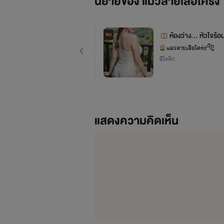
นิยายของ แมวลายเสือโคร่
ห้องว่าง... หัวใจร้อ
จบ
แมวลายเสือโคร่ง🐅
อีโรติก
แสดงความคิดเห็น