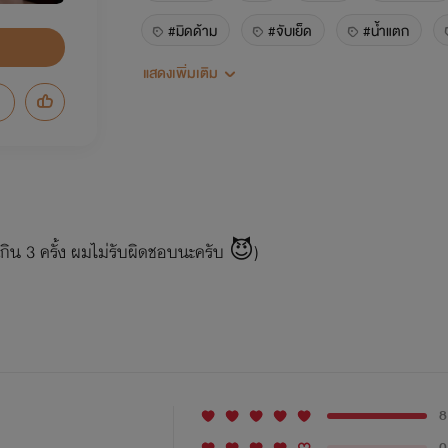
#มิดด้าม
#จับเย็ด
#น้ำแตก
แสดงเพิ่มเติม
มัดเชือก
เรื่องสั้น
อีโรติก
แ
ฮอท
ล่าสุด
1
เกิน 3 ครั้ง ผมไม่รับผิดชอบนะครับ 😈)
8
0