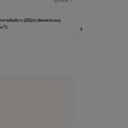
ดูทั้งหมด
ักขายอันดับ1) (มีอีบุ๊ค) (อัพเดทจนจบ)
ไอ่
จบ
ร่ง🐅
แมวล
อีโรติก