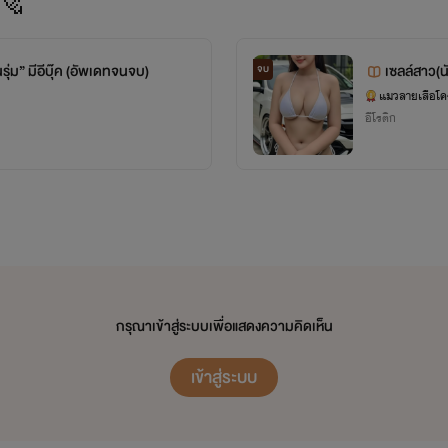
ง🐅
นรุ่ม” มีอีบุ๊ค (อัพเดทจนจบ)
เซลล์สาว(น
จบ
แมวลายเสือโค
อีโรติก
กรุณาเข้าสู่ระบบเพื่อแสดงความคิดเห็น
เข้าสู่ระบบ