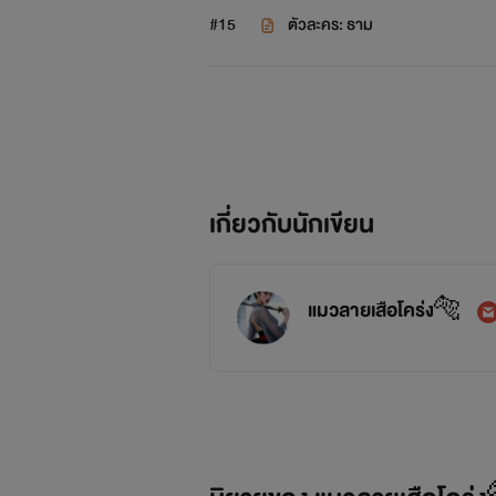
#15
ตัวละคร: ธาม
เกี่ยวกับนักเขียน
แมวลายเสือโคร่ง🐅