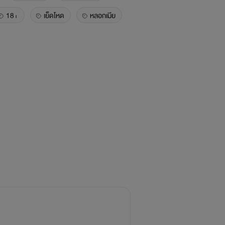
18+
เย็ดโหด
หลอกเมีย
ตกใน
ใหม่
มาแรง