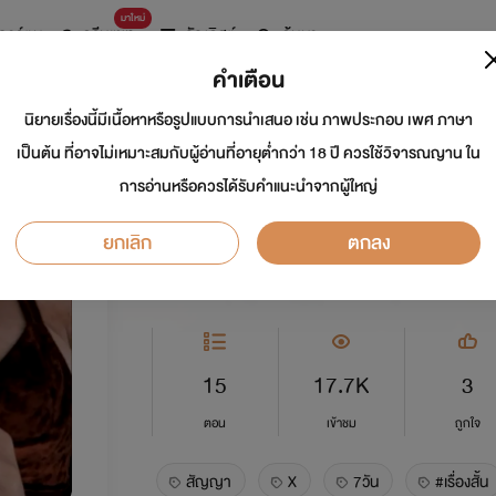
มาใหม่
การ์ตูน
ดรีมแชท
ธัญลิสต์
ค้นหา
คำเตือน
นิยายเรื่องนี้มีเนื้อหาหรือรูปแบบการนำเสนอ เช่น ภาพประกอบ เพศ ภาษา
สัญญาX 7 วัน 18+(ใช
เป็นต้น ที่อาจไม่เหมาะสมกับผู้อ่านที่อายุต่ำกว่า 18 ปี ควรใช้วิจารณญาน ใน
การอ่านหรือควรได้รับคำแนะนำจากผู้ใหญ่
นักเขียน:
แมวลายเสือโคร่ง🐅
ยกเลิก
ตกลง
อีโรติก
5.0
15
17.7K
3
ตอน
เข้าชม
ถูกใจ
สัญญา
X
7วัน
#เรื่องสั้น