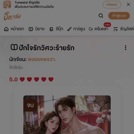
Tunwalai ธัญวลัย
เปิดแอป
เพื่อประสบการณ์ที่ดีกว่าบนมือถือ
เข้าสู่ระบบ
มาใหม่
หน้าแรก
นิยาย
อีบุ๊ก
การ์ตูน
ดรีมแชท
ธัญลิสต์
ปักใจรักวิศวะร้ายรัก
นักเขียน:
พลอยแพรวา.
รักวัยรุ่น
5.0
จบ