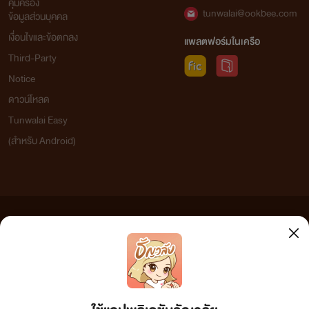
คุ้มครอง
tunwalai@ookbee.com
ข้อมูลส่วนบุคคล
เงื่อนไขและข้อตกลง
แพลตฟอร์มในเครือ
Third-Party
Notice
ดาวน์โหลด
Tunwalai Easy
(สำหรับ Android)
ข้อความที่ท่านได้อ่านจากเว็บไซต์นี้เกิดจากการเขียนโดยสาธารณชนและเผยแพร่โดยอัตโนมัติ ผู้ดูแล
เว็บไซต์แห่งนี้ไม่ได้เห็นด้วยและไม่ขอรับผิดชอบต่อข้อความใดๆ ทั้งสิ้น ดังนั้นผู้อ่านทุกท่านโปรดใช้
วิจารณญาณในการกลั่นกรองด้วยตนเอง และหากท่านพบข้อความใดๆ ที่ขัดต่อกฎหมายและศีลธรรม
กรุณาแจ้งมาที่ tunwalai@ookbee.com เพื่อทีมงานจะได้ดำเนินการในทันที ทั้งนี้ ทางเว็บไซต์ขอสงวน
ลิขสิทธิ์ตามพระราชบัญญัติลิขสิทธิ์ (ฉบับเพิ่มเติม) พ.ศ.2558