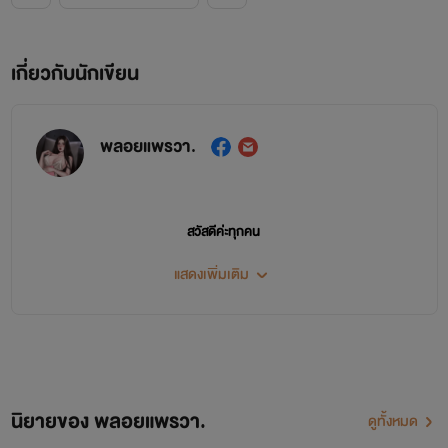
เกี่ยวกับนักเขียน
พลอยแพรวา.
สวัสดีค่ะทุกคน
นามปากกา
พลอยแพรวา
นะคะ
แสดงเพิ่มเติม
แนวที่เขียนส่วนใหญ่เป็นนิยายรัก โรมานซ์ รักวัยรุ่น
ใครที่ชื่นชอบผลงานของพลอยช่วยกด
กดติดตาม
กันด้วยนะคะ
กดถูกใจเพจเพื่อติดตามข่าวสารของนักเขียนได้ที่
นิยายของ พลอยแพรวา.
Facebook fan page: พลอยแพรวา นักเขียน
ดูทั้งหมด