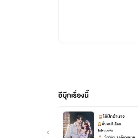
อีบุ๊กเรื่องนี้
ใต้ปีกอำนาจ
ลั่นทมสีเลือด
รักโรแมนติก
ซื้ออีบุ๊กปลดล็อกนิยาย