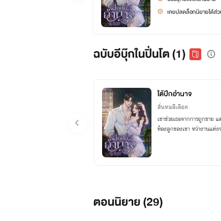
เคยปลดล็อกนิยายได้ส่วน
ฉบับอีบุ๊กในปิ่นโต (1)
ใต้ปีกอำนาจ
ลั่นทมสีเลือด
เขาช่วยเธอจากการถูกขาย แต
ท้องลูกของเขา ทว่างานแต่งจะไ
ตอนนิยาย (
29
)