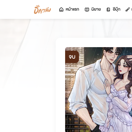
หน้าแรก
นิยาย
อีบุ๊ก
จบ