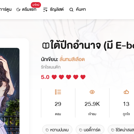
มาใหม่
การ์ตูน
ดรีมแชท
ธัญลิสต์
ค้นหา
ใต้ปีกอำนาจ (มี E-
นักเขียน:
ลั่นทมสีเลือด
รักโรแมนติก
5.0
29
25.9K
13
ตอน
เข้าชม
ถูกใจ
หวานปนขม
บอดี้การ์ด
ชีวิตน่าสง